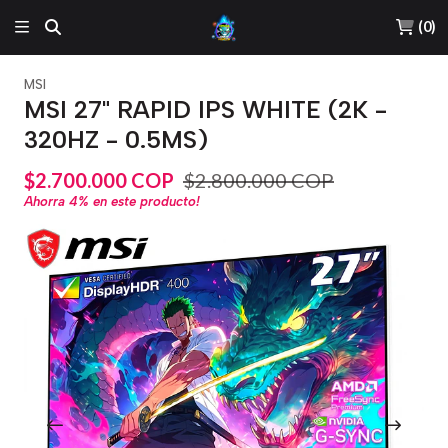
(
0
)
MSI
MSI 27" RAPID IPS WHITE (2K -
320HZ - 0.5MS)
$2.700.000 COP
$2.800.000 COP
Ahorra
4%
en este producto!