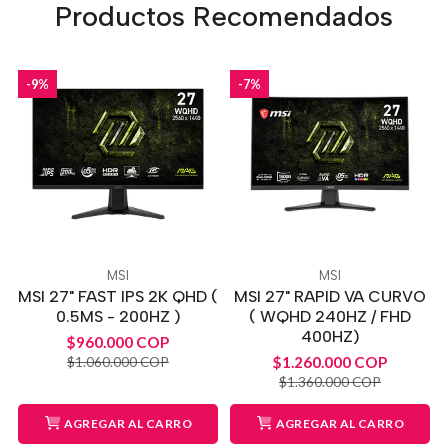
Productos Recomendados
-9%
-7%
MSI
MSI
MSI 27" FAST IPS 2K QHD (
MSI 27" RAPID VA CURVO
0.5MS - 200HZ )
( WQHD 240HZ / FHD
400HZ)
$960.000 COP
$1.260.000 COP
$1.060.000 COP
$1.360.000 COP
AGREGAR AL CARRO
AGREGAR AL CARRO