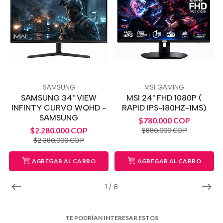
SAMSUNG
MSI GAMING
SAMSUNG 34" VIEW
MSI 24" FHD 1080P (
INFINTY CURVO WQHD -
RAPID IPS-180HZ-1MS)
SAMSUNG
$780.000 COP
$2.280.000 COP
$880.000 COP
$2.380.000 COP
AGREGAR AL CARRO
AGREGAR AL CARRO
1
/
8
TE PODRÍAN INTERESAR ESTOS