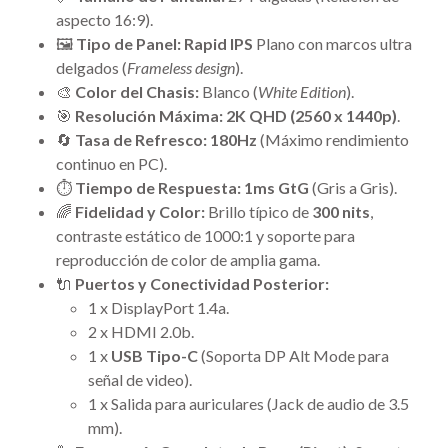
aspecto 16:9).
🖼️
Tipo de Panel:
Rapid IPS
Plano con marcos ultra
delgados (
Frameless design
).
🎨
Color del Chasis:
Blanco (
White Edition
).
🎯
Resolución Máxima:
2K QHD (2560 x 1440p)
.
🔄
Tasa de Refresco:
180Hz
(Máximo rendimiento
continuo en PC).
⏱️
Tiempo de Respuesta:
1ms GtG
(Gris a Gris).
🌈
Fidelidad y Color:
Brillo típico de
300 nits
,
contraste estático de 1000:1 y soporte para
reproducción de color de amplia gama.
🔌
Puertos y Conectividad Posterior:
1 x DisplayPort 1.4a.
2 x HDMI 2.0b.
1 x
USB Tipo-C
(Soporta DP Alt Mode para
señal de video).
1 x Salida para auriculares (Jack de audio de 3.5
mm).