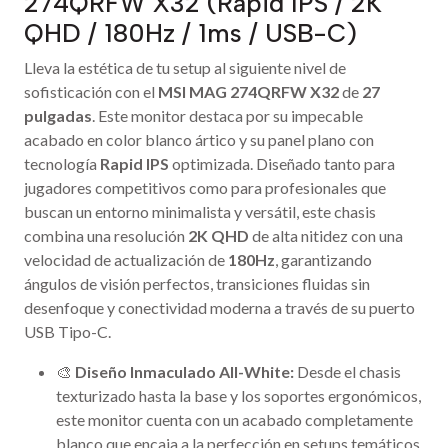
274QRFW X32 (Rapid IPS / 2K
QHD / 180Hz / 1ms / USB-C)
Lleva la estética de tu setup al siguiente nivel de
sofisticación con el
MSI MAG 274QRFW X32
de
27
pulgadas
. Este monitor destaca por su impecable
acabado en color blanco ártico y su panel plano con
tecnología
Rapid IPS
optimizada. Diseñado tanto para
jugadores competitivos como para profesionales que
buscan un entorno minimalista y versátil, este chasis
combina una resolución
2K QHD
de alta nitidez con una
velocidad de actualización de
180Hz
, garantizando
ángulos de visión perfectos, transiciones fluidas sin
desenfoque y conectividad moderna a través de su puerto
USB Tipo-C.
🎨
Diseño Inmaculado All-White:
Desde el chasis
texturizado hasta la base y los soportes ergonómicos,
este monitor cuenta con un acabado completamente
blanco que encaja a la perfección en setups temáticos