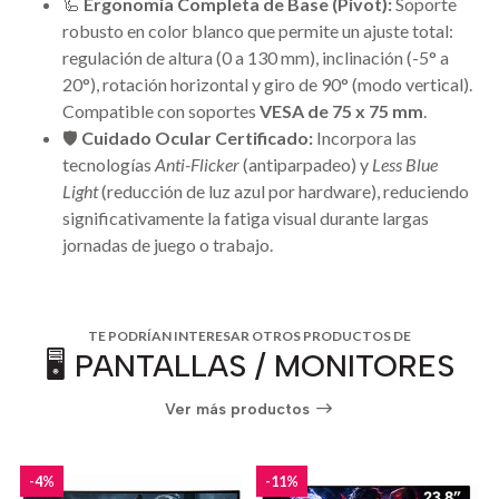
🦾
Ergonomía Completa de Base (Pivot):
Soporte
robusto en color blanco que permite un ajuste total:
regulación de altura (0 a 130 mm), inclinación (-5° a
20°), rotación horizontal y giro de 90° (modo vertical).
Compatible con soportes
VESA de 75 x 75 mm
.
🛡️
Cuidado Ocular Certificado:
Incorpora las
tecnologías
Anti-Flicker
(antiparpadeo) y
Less Blue
Light
(reducción de luz azul por hardware), reduciendo
significativamente la fatiga visual durante largas
jornadas de juego o trabajo.
TE PODRÍAN INTERESAR OTROS PRODUCTOS DE
🖥️ PANTALLAS / MONITORES
Ver más productos
-4%
-11%