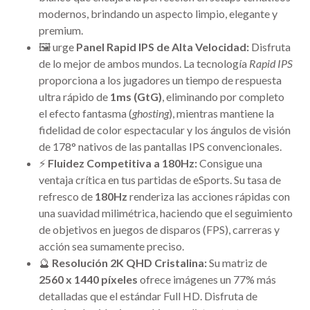
modernos, brindando un aspecto limpio, elegante y
premium.
🖼 urge
Panel Rapid IPS de Alta Velocidad:
Disfruta
de lo mejor de ambos mundos. La tecnología
Rapid IPS
proporciona a los jugadores un tiempo de respuesta
ultra rápido de
1ms (GtG)
, eliminando por completo
el efecto fantasma (
ghosting
), mientras mantiene la
fidelidad de color espectacular y los ángulos de visión
de 178° nativos de las pantallas IPS convencionales.
⚡
Fluidez Competitiva a 180Hz:
Consigue una
ventaja crítica en tus partidas de eSports. Su tasa de
refresco de
180Hz
renderiza las acciones rápidas con
una suavidad milimétrica, haciendo que el seguimiento
de objetivos en juegos de disparos (FPS), carreras y
acción sea sumamente preciso.
🔮
Resolución 2K QHD Cristalina:
Su matriz de
2560 x 1440 píxeles
ofrece imágenes un 77% más
detalladas que el estándar Full HD. Disfruta de