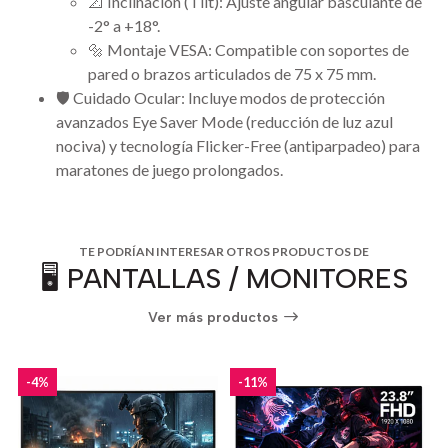
📐 Inclinación (Tilt): Ajuste angular basculante de
-2° a +18°.
🔩 Montaje VESA: Compatible con soportes de
pared o brazos articulados de 75 x 75 mm.
🛡️ Cuidado Ocular: Incluye modos de protección
avanzados Eye Saver Mode (reducción de luz azul
nociva) y tecnología Flicker-Free (antiparpadeo) para
maratones de juego prolongados.
TE PODRÍAN INTERESAR OTROS PRODUCTOS DE
🖥️ PANTALLAS / MONITORES
Ver más productos
-4%
-11%