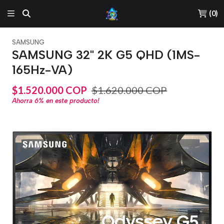
(
0
)
SAMSUNG
SAMSUNG 32" 2K G5 QHD (1MS-
165Hz-VA)
$1.520.000 COP
$1.620.000 COP
Ahorra
6%
en este producto!