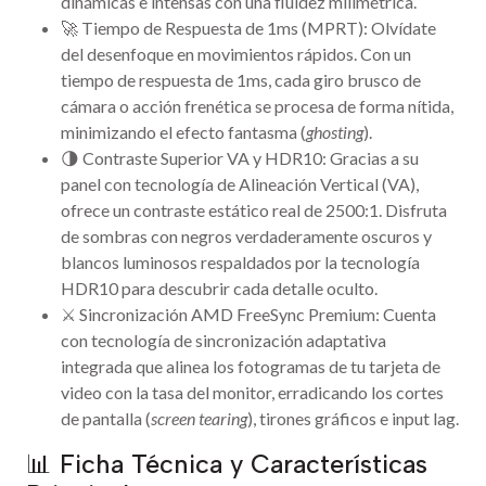
dinámicas e intensas con una fluidez milimétrica.
🚀 Tiempo de Respuesta de 1ms (MPRT): Olvídate
del desenfoque en movimientos rápidos. Con un
tiempo de respuesta de 1ms, cada giro brusco de
cámara o acción frenética se procesa de forma nítida,
minimizando el efecto fantasma (
ghosting
).
🌗 Contraste Superior VA y HDR10: Gracias a su
panel con tecnología de Alineación Vertical (VA),
ofrece un contraste estático real de 2500:1. Disfruta
de sombras con negros verdaderamente oscuros y
blancos luminosos respaldados por la tecnología
HDR10 para descubrir cada detalle oculto.
⚔️ Sincronización AMD FreeSync Premium: Cuenta
con tecnología de sincronización adaptativa
integrada que alinea los fotogramas de tu tarjeta de
video con la tasa del monitor, erradicando los cortes
de pantalla (
screen tearing
), tirones gráficos e input lag.
📊 Ficha Técnica y Características