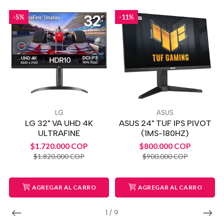
-5%
-11%
LG
ASUS
LG 32" VA UHD 4K
ASUS 24" TUF IPS PIVOT
ULTRAFINE
(1MS-180HZ)
$1.720.000 COP
$800.000 COP
$1.820.000 COP
$900.000 COP
AGREGAR AL CARRO
AGREGAR AL CARRO
1
/
9