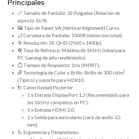
Principales
📏 Tamaño de Pantalla: 32 Pulgadas (Relación de
aspecto 16:9).
🖼️ Tipo de Panel: VA (Vertical Alignment) Curvo.
📐 Curvatura de Pantalla: 1000R (Inmersión total).
🎯 Resolución: 2K QHD (2560 x 1440p).
🔄 Tasa de Refresco: Máxima de 165Hz (Ideal para
PC Gaming de alto rendimiento).
⏱️ Tiempo de Respuesta: 1ms (MPRT).
🌈 Tecnología de Color y Brillo: Brillo de 300 cd/m²
(Típico) y soporte para HDR10.
🔌 Conectividad Posterior:
1 x Entrada DisplayPort 1.2 (Recomendado para
los 165Hz completos en PC).
1 x Entrada HDMI 2.0.
1 x Salida para auriculares (Jack de audio 3.5
mm).
🦾 Ergonomía y Dimensiones: