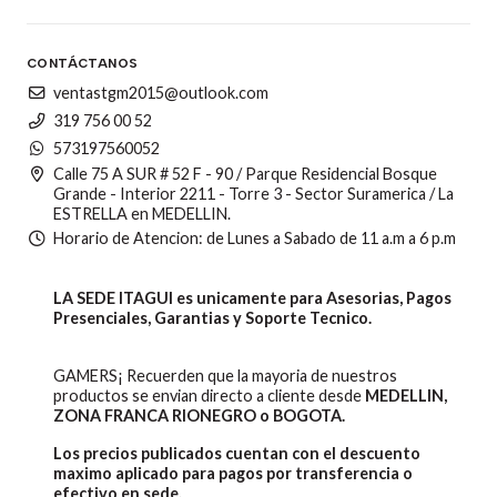
CONTÁCTANOS
ventastgm2015@outlook.com
319 756 00 52
573197560052
Calle 75 A SUR # 52 F - 90 / Parque Residencial Bosque
Grande - Interior 2211 - Torre 3 - Sector Suramerica / La
ESTRELLA en MEDELLIN.
Horario de Atencion: de Lunes a Sabado de 11 a.m a 6 p.m
LA SEDE ITAGUI es unicamente para Asesorias, Pagos
Presenciales, Garantias y Soporte Tecnico.
GAMERS¡ Recuerden que la mayoria de nuestros
productos se envian directo a cliente desde
MEDELLIN,
ZONA FRANCA RIONEGRO o BOGOTA.
Los precios publicados cuentan con el descuento
maximo aplicado para pagos por transferencia o
efectivo en sede.