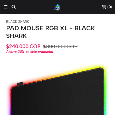
(
0
)
BLACK SHARK
PAD MOUSE RGB XL - BLACK
SHARK
$240.000 COP
$300.000 COP
Ahorra
20%
en este producto!