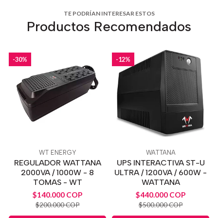
TE PODRÍAN INTERESAR ESTOS
Productos Recomendados
-30%
-12%
WT ENERGY
WATTANA
REGULADOR WATTANA
UPS INTERACTIVA ST-U
2000VA / 1000W - 8
ULTRA / 1200VA / 600W -
TOMAS - WT
WATTANA
$140.000 COP
$440.000 COP
$200.000 COP
$500.000 COP