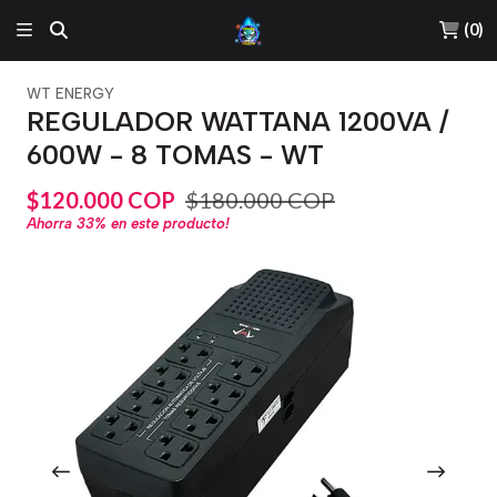
(
0
)
WT ENERGY
REGULADOR WATTANA 1200VA /
600W - 8 TOMAS - WT
$120.000 COP
$180.000 COP
Ahorra
33%
en este producto!