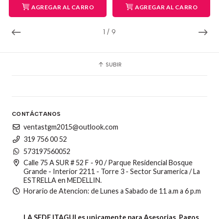
AGREGAR AL CARRO
AGREGAR AL CARRO
1
/
9
SUBIR
CONTÁCTANOS
ventastgm2015@outlook.com
319 756 00 52
573197560052
Calle 75 A SUR # 52 F - 90 / Parque Residencial Bosque
Grande - Interior 2211 - Torre 3 - Sector Suramerica / La
ESTRELLA en MEDELLIN.
Horario de Atencion: de Lunes a Sabado de 11 a.m a 6 p.m
LA SEDE ITAGUI es unicamente para Asesorias, Pagos