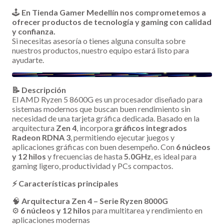
🕹️
En Tienda Gamer Medellín nos comprometemos a
ofrecer productos de tecnología y gaming con calidad
y confianza.
Si necesitas asesoría o tienes alguna consulta sobre
nuestros productos, nuestro equipo estará listo para
ayudarte.
📝 Descripción
El AMD Ryzen 5 8600G es un procesador diseñado para
sistemas modernos que buscan buen rendimiento sin
necesidad de una tarjeta gráfica dedicada. Basado en la
arquitectura
Zen 4
, incorpora
gráficos integrados
Radeon RDNA 3
, permitiendo ejecutar juegos y
aplicaciones gráficas con buen desempeño. Con
6 núcleos
y 12 hilos
y frecuencias de hasta
5.0GHz
, es ideal para
gaming ligero, productividad y PCs compactos.
⚡ Características principales
🧠
Arquitectura Zen 4 – Serie Ryzen 8000G
⚙️
6 núcleos y 12 hilos
para multitarea y rendimiento en
aplicaciones modernas