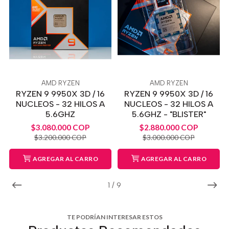
AMD RYZEN
AMD RYZEN
RYZEN 9 9950X 3D / 16
RYZEN 9 9950X 3D / 16
NUCLEOS - 32 HILOS A
NUCLEOS - 32 HILOS A
5.6GHZ
5.6GHZ - "BLISTER"
$3.080.000 COP
$2.880.000 COP
$3.200.000 COP
$3.000.000 COP
AGREGAR AL CARRO
AGREGAR AL CARRO
1
/
9
TE PODRÍAN INTERESAR ESTOS