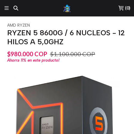
(
0
)
AMD RYZEN
RYZEN 5 8600G / 6 NUCLEOS - 12
HILOS A 5,0GHZ
$980.000 COP
$1.100.000 COP
Ahorra
11%
en este producto!