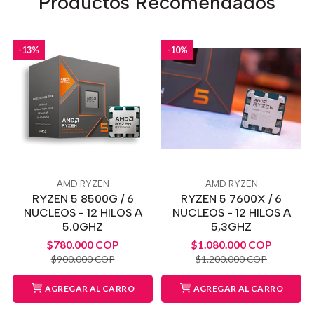
Productos Recomendados
-13%
-10%
AMD RYZEN
AMD RYZEN
RYZEN 5 8500G / 6
RYZEN 5 7600X / 6
NUCLEOS - 12 HILOS A
NUCLEOS - 12 HILOS A
5.0GHZ
5,3GHZ
$780.000 COP
$1.080.000 COP
$900.000 COP
$1.200.000 COP
AGREGAR AL CARRO
AGREGAR AL CARRO