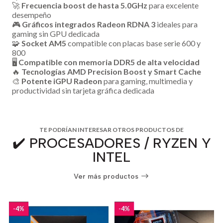
🚀
Frecuencia boost de hasta 5.0GHz
para excelente
desempeño
🎮
Gráficos integrados Radeon RDNA 3
ideales para
gaming sin GPU dedicada
🧩
Socket AM5
compatible con placas base serie 600 y
800
🖥️
Compatible con memoria DDR5 de alta velocidad
🔥
Tecnologías AMD Precision Boost y Smart Cache
🎨
Potente iGPU Radeon
para gaming, multimedia y
productividad sin tarjeta gráfica dedicada
TE PODRÍAN INTERESAR OTROS PRODUCTOS DE
✔️ PROCESADORES / RYZEN Y
INTEL
Ver más productos
-4%
-4%