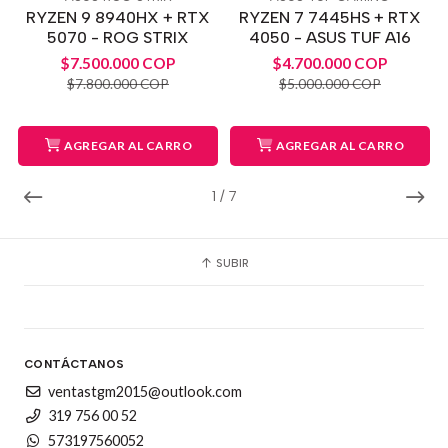
RYZEN 9 8940HX + RTX
RYZEN 7 7445HS + RTX
5070 - ROG STRIX
4050 - ASUS TUF A16
$7.500.000 COP
$4.700.000 COP
$7.800.000 COP
$5.000.000 COP
AGREGAR AL CARRO
AGREGAR AL CARRO
1
/
7
SUBIR
CONTÁCTANOS
ventastgm2015@outlook.com
319 756 00 52
573197560052