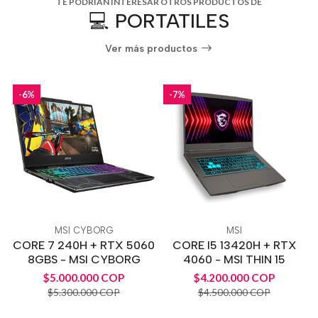
TE PODRÍAN INTERESAR OTROS PRODUCTOS DE
💻 PORTATILES
Ver más productos
-6%
-7%
MSI CYBORG
MSI
CORE 7 240H + RTX 5060
CORE I5 13420H + RTX
8GBS - MSI CYBORG
4060 - MSI THIN 15
$5.000.000 COP
$4.200.000 COP
$5.300.000 COP
$4.500.000 COP