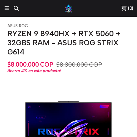
(
0
)
ASUS ROG
RYZEN 9 8940HX + RTX 5060 +
32GBS RAM - ASUS ROG STRIX
G614
$8.000.000 COP
$8.300.000 COP
Ahorra
4%
en este producto!