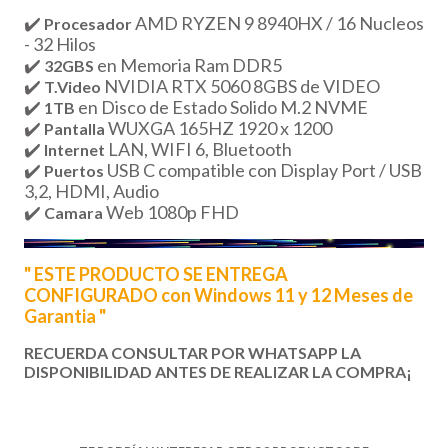
✔️
AMD RYZEN 9 8940HX / 16 Nucleos
Procesador
- 32 Hilos
✔️
en Memoria Ram DDR5
32GBS
✔️
NVIDIA RTX 5060 8GBS de VIDEO
T.Video
✔️
en Disco de Estado Solido M.2 NVME
1TB
✔️
WUXGA 165HZ 1920 x 1200
Pantalla
✔️
LAN, WIFI 6, Bluetooth
Internet
✔️
USB C compatible con Display Port / USB
Puertos
3,2, HDMI, Audio
✔️
Web 1080p FHD
Camara
" ESTE PRODUCTO SE ENTREGA
CONFIGURADO con Windows 11 y 12 Meses de
Garantia "
RECUERDA CONSULTAR POR WHATSAPP LA
DISPONIBILIDAD ANTES DE REALIZAR LA COMPRA¡