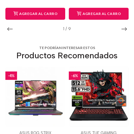
AGREGAR AL CARRO
AGREGAR AL CARRO
1
/
9
TE PODRÍAN INTERESAR ESTOS
Productos Recomendados
-4%
-6%
ASUS ROG STRIX
ASUS TUF GAMING