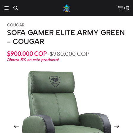
(
0
)
COUGAR
SOFA GAMER ELITE ARMY GREEN
- COUGAR
$900.000 COP
$980.000 COP
Ahorra
8%
en este producto!