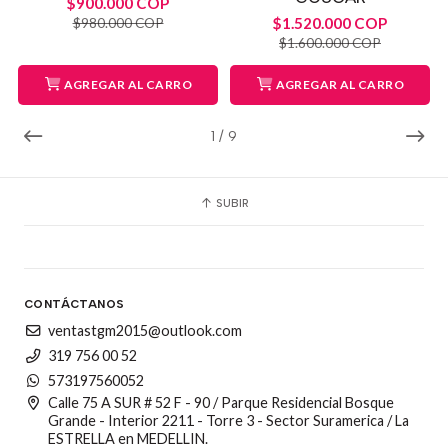
$900.000 COP
$1.520.000 COP
$980.000 COP
$1.600.000 COP
AGREGAR AL CARRO
AGREGAR AL CARRO
1
/
9
SUBIR
CONTÁCTANOS
ventastgm2015@outlook.com
319 756 00 52
573197560052
Calle 75 A SUR # 52 F - 90 / Parque Residencial Bosque
Grande - Interior 2211 - Torre 3 - Sector Suramerica / La
ESTRELLA en MEDELLIN.