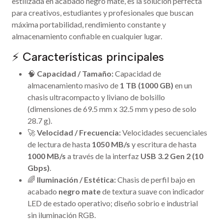
estilizada en acabado negro mate, es la solución perfecta
para creativos, estudiantes y profesionales que buscan
máxima portabilidad, rendimiento constante y
almacenamiento confiable en cualquier lugar.
⚡ Características principales
🧠
Capacidad / Tamaño:
Capacidad de
almacenamiento masivo de
1 TB (1000 GB)
en un
chasis ultracompacto y liviano de bolsillo
(dimensiones de 69.5 mm x 32.5 mm y peso de solo
28.7 g).
🚀
Velocidad / Frecuencia:
Velocidades secuenciales
de lectura de hasta
1050 MB/s
y escritura de hasta
1000 MB/s
a través de la interfaz
USB 3.2 Gen 2 (10
Gbps)
.
🌈
Iluminación / Estética:
Chasis de perfil bajo en
acabado
negro mate
de textura suave con indicador
LED de estado operativo; diseño sobrio e industrial
sin iluminación RGB.