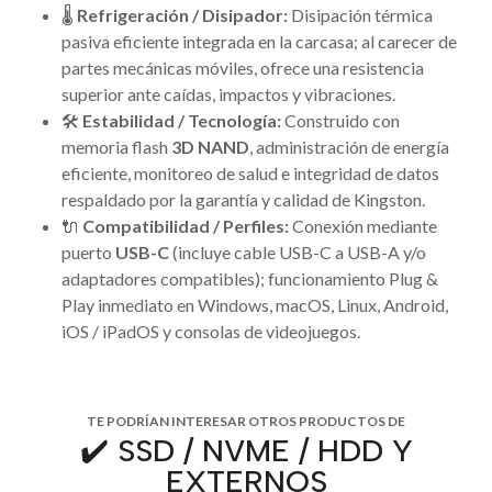
🌡️
Refrigeración / Disipador:
Disipación térmica
pasiva eficiente integrada en la carcasa; al carecer de
partes mecánicas móviles, ofrece una resistencia
superior ante caídas, impactos y vibraciones.
🛠️
Estabilidad / Tecnología:
Construido con
memoria flash
3D NAND
, administración de energía
eficiente, monitoreo de salud e integridad de datos
respaldado por la garantía y calidad de Kingston.
🔌
Compatibilidad / Perfiles:
Conexión mediante
puerto
USB-C
(incluye cable USB-C a USB-A y/o
adaptadores compatibles); funcionamiento Plug &
Play inmediato en Windows, macOS, Linux, Android,
iOS / iPadOS y consolas de videojuegos.
TE PODRÍAN INTERESAR OTROS PRODUCTOS DE
✔️ SSD / NVME / HDD Y
EXTERNOS