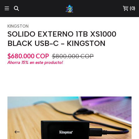
(
0
)
KINGSTON
SOLIDO EXTERNO 1TB XS1000
BLACK USB-C - KINGSTON
$680.000 COP
$800.000 COP
Ahorra
15%
en este producto!