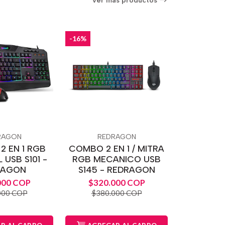
Ver más productos
-16%
RAGON
REDRAGON
2 EN 1 RGB
COMBO 2 EN 1 / MITRA
 USB S101 -
RGB MECANICO USB
RAGON
S145 - REDRAGON
000 COP
$320.000 COP
000 COP
$380.000 COP