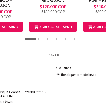
ICO -
REDRAGON
RGB - 
AGON
$120.000 COP
$240.
00 COP
$180.000 COP
$300.
00 COP
 AL CARRO
AGREGAR AL CARRO
AGREGA
SUBIR
SÍGUENOS
tiendagamermedellin.co
Bosque Grande - Interior 2211 -
MEDELLIN.
m a 6 p.m