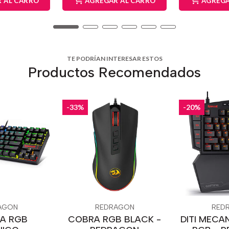
 AL CARRO
AGREGAR AL CARRO
AGREGA
TE PODRÍAN INTERESAR ESTOS
Productos Recomendados
-33%
-20%
AGON
REDRAGON
RED
A RGB
COBRA RGB BLACK -
DITI MECA