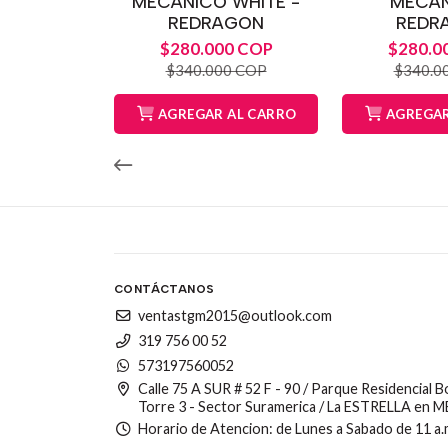
MECANICO WHITE -
MECAN
REDRAGON
REDR
$280.000 COP
$280.0
$340.000 COP
$340.0
AGREGAR AL CARRO
AGREGAR
CONTÁCTANOS
ventastgm2015@outlook.com
319 756 00 52
573197560052
Calle 75 A SUR # 52 F - 90 / Parque Residencial 
Torre 3 - Sector Suramerica / La ESTRELLA en 
Horario de Atencion: de Lunes a Sabado de 11 a.