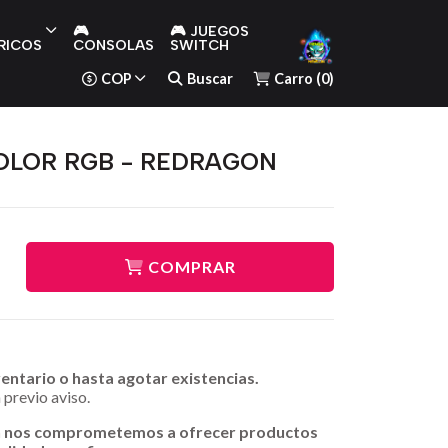
🎮
🎮 JUEGOS
RICOS
CONSOLAS
SWITCH
COP
Buscar
Carro
(
0
)
OLOR RGB - REDRAGON
COMPRAR
ventario o hasta agotar existencias.
 previo aviso.
n nos comprometemos a ofrecer productos