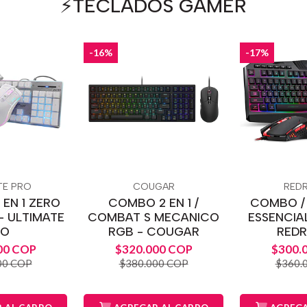
⚡️TECLADOS GAMER
-16%
-17%
TE PRO
COUGAR
RED
 EN 1 ZERO
COMBO 2 EN 1 /
COMBO / 
- ULTIMATE
COMBAT S MECANICO
ESSENCIAL
RO
RGB - COUGAR
RED
00 COP
$320.000 COP
$300.
00 COP
$380.000 COP
$360.