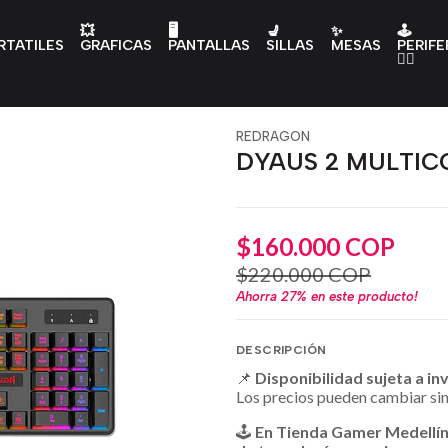
💥
🖥️
💺
✨
🕹️
RTATILES
GRAFICAS
PANTALLAS
SILLAS
MESAS
PERIFE
👇🏻
REDRAGON
DYAUS 2 MULTIC
$160.000 COP
$220.000 COP
Ahorra
27%
en este producto!
DESCRIPCIÓN
📌
Disponibilidad sujeta a in
Los precios pueden cambiar sin
🕹️
En Tienda Gamer Medellí