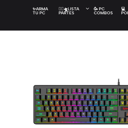
✨ARMA
👇🏻🛸LISTA
🥳 PC
💻
TU PC
PARTES
COMBOS
PO