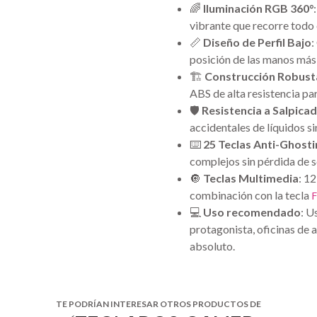
🌈
Iluminación RGB 360°
vibrante que recorre todo 
📏
Diseño de Perfil Bajo
:
posición de las manos más
🏗️
Construcción Robust
ABS de alta resistencia par
🛡️
Resistencia a Salpica
accidentales de líquidos 
⌨️
25 Teclas Anti-Ghosti
complejos sin pérdida de s
🔘
Teclas Multimedia
: 1
combinación con la tecla
F
💻
Uso recomendado
: U
protagonista, oficinas de 
absoluto.
TE PODRÍAN INTERESAR OTROS PRODUCTOS DE