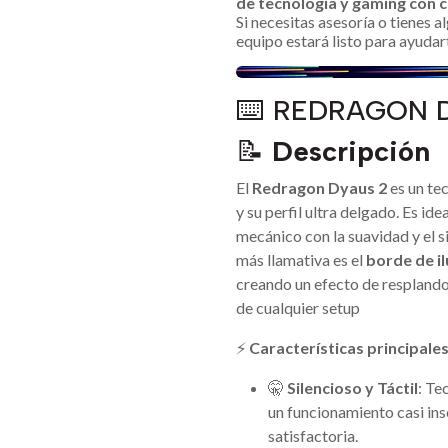
de tecnología y gaming con c
Si necesitas asesoría o tienes 
equipo estará listo para ayudar
⌨️ REDRAGON D
📝
Descripción
El
Redragon Dyaus 2
es un te
y su perfil ultra delgado. Es id
mecánico con la suavidad y el s
más llamativa es el
borde de i
creando un efecto de resplandor
de cualquier setup
⚡
Características principale
🤫
Silencioso y Táctil
: Te
un funcionamiento casi in
satisfactoria.