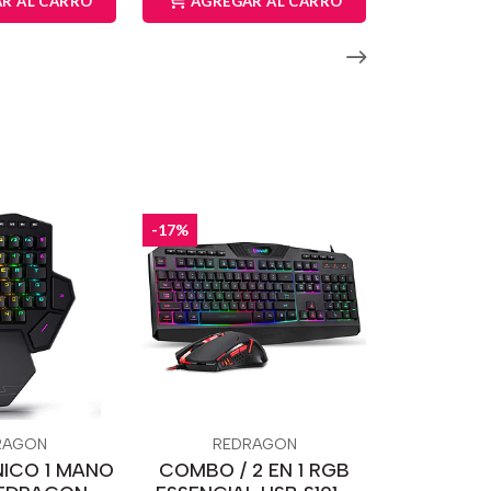
R AL CARRO
AGREGAR AL CARRO
-17%
RAGON
REDRAGON
NICO 1 MANO
COMBO / 2 EN 1 RGB