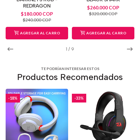
REDRAGON
$260.000 COP
$180.000 COP
$320.000 COP
$240.000 COP
AGREGAR AL CARRO
AGREGAR AL CARRO
1
/
9
TE PODRÍAN INTERESAR ESTOS
Productos Recomendados
-18%
-33%