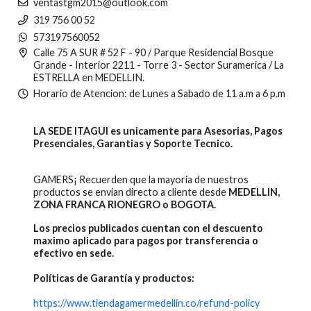
ventastgm2015@outlook.com
319 756 00 52
573197560052
Calle 75 A SUR # 52 F - 90 / Parque Residencial Bosque
Grande - Interior 2211 - Torre 3 - Sector Suramerica / La
ESTRELLA en MEDELLIN.
Horario de Atencion: de Lunes a Sabado de 11 a.m a 6 p.m
LA SEDE ITAGUI es unicamente para Asesorias, Pagos
Presenciales, Garantias y Soporte Tecnico.
GAMERS¡ Recuerden que la mayoria de nuestros
productos se envian directo a cliente desde
MEDELLIN,
ZONA FRANCA RIONEGRO o BOGOTA.
Los precios publicados cuentan con el descuento
maximo aplicado para pagos por transferencia o
efectivo en sede.
Políticas de Garantía y productos:
https://www.tiendagamermedellin.co/refund-policy