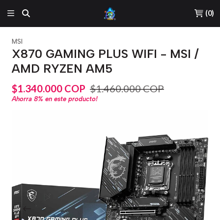
(
0
)
MSI
X870 GAMING PLUS WIFI - MSI /
AMD RYZEN AM5
$1.340.000 COP
$1.460.000 COP
Ahorra
8%
en este producto!