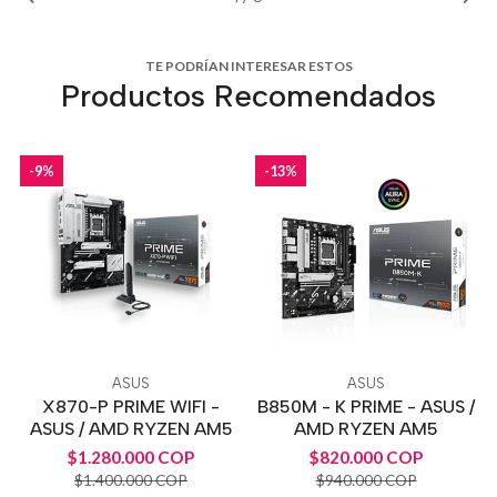
TE PODRÍAN INTERESAR ESTOS
Productos Recomendados
-9%
-13%
ASUS
ASUS
X870-P PRIME WIFI -
B850M - K PRIME - ASUS /
ASUS / AMD RYZEN AM5
AMD RYZEN AM5
$1.280.000 COP
$820.000 COP
$1.400.000 COP
$940.000 COP