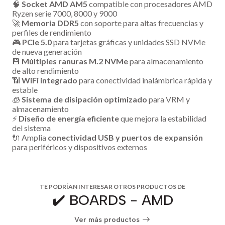
🧠
Socket AMD AM5
compatible con procesadores AMD
Ryzen serie 7000, 8000 y 9000
🚀
Memoria DDR5
con soporte para altas frecuencias y
perfiles de rendimiento
🎮
PCIe 5.0
para tarjetas gráficas y unidades SSD NVMe
de nueva generación
💾
Múltiples ranuras M.2 NVMe
para almacenamiento
de alto rendimiento
📶
WiFi integrado
para conectividad inalámbrica rápida y
estable
🧊
Sistema de disipación optimizado
para VRM y
almacenamiento
⚡
Diseño de energía eficiente
que mejora la estabilidad
del sistema
🔌 Amplia
conectividad USB y puertos de expansión
para periféricos y dispositivos externos
TE PODRÍAN INTERESAR OTROS PRODUCTOS DE
✔️ BOARDS - AMD
Ver más productos