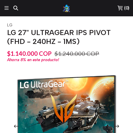
(
0
)
LG
LG 27" ULTRAGEAR IPS PIVOT
(FHD - 240HZ - 1MS)
$1.140.000 COP
$1.240.000 COP
Ahorra
8%
en este producto!