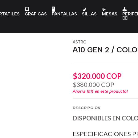
💥
🖥️
💺
✨
🕹️
RTATILES
GRAFICAS
PANTALLAS
SILLAS
MESAS
PERIFE
👇🏻
ASTRO
A10 GEN 2 / COL
$320.000 COP
$380.000 COP
Ahorra
16%
en este producto!
DESCRIPCIÓN
DISPONIBLES EN COLOR
ESPECIFICACIONES P