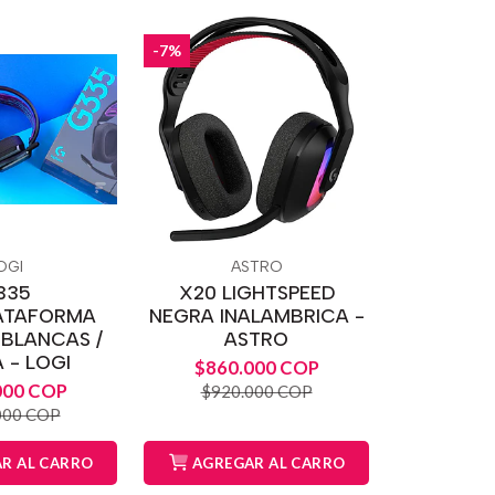
-7%
OGI
ASTRO
335
X20 LIGHTSPEED
ATAFORMA
NEGRA INALAMBRICA -
 BLANCAS /
ASTRO
 - LOGI
$860.000 COP
000 COP
$920.000 COP
000 COP
R AL CARRO
AGREGAR AL CARRO