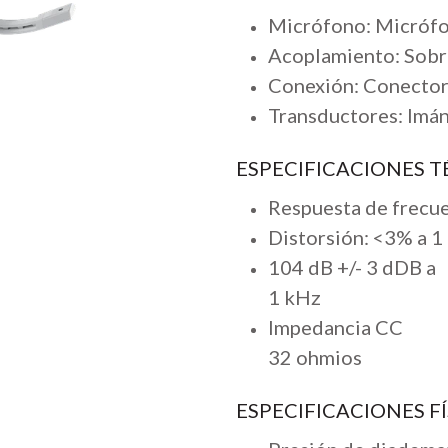
Micrófono: Micrófo
Acoplamiento: Sobre
Conexión: Conector
Transductores: Imá
ESPECIFICACIONES T
Respuesta de frecue
Distorsión: <3% a 1
104 dB +/- 3 dDB a
1 kHz
Impedancia CC
32 ohmios
ESPECIFICACIONES FÍ