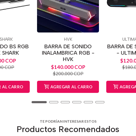
 SHARK
HVK
ULTIM
IDO BS RGB
BARRA DE SONIDO
BARRA DE 
K SHARK
INALAMBRICA RGB -
- ULTI
HVK
00 COP
$120.
$140.000 COP
00 COP
$180.
$200.000 COP
 AL CARRO
AGREGAR AL CARRO
AGREGA
TE PODRÍAN INTERESAR ESTOS
Productos Recomendados