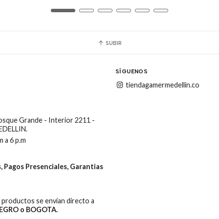
SUBIR
SÍGUENOS
tiendagamermedellin.co
Bosque Grande - Interior 2211 -
MEDELLIN.
m a 6 p.m
 Pagos Presenciales, Garantias
productos se envian directo a
EGRO o BOGOTA.