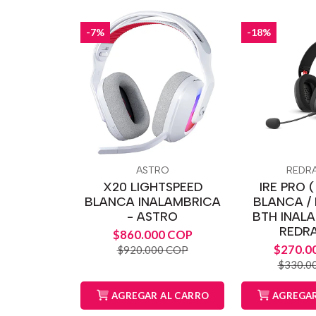
-7%
-18%
ASTRO
REDR
X20 LIGHTSPEED
IRE PRO 
BLANCA INALAMBRICA
BLANCA /
- ASTRO
BTH INAL
REDR
$860.000 COP
$270.0
$920.000 COP
$330.0
AGREGAR AL CARRO
AGREGAR