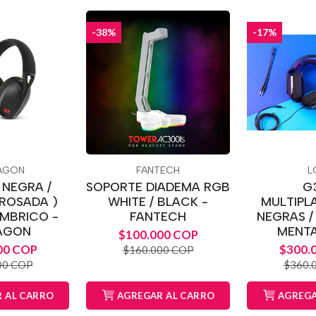
-38%
-17%
AGON
FANTECH
L
( NEGRA /
SOPORTE DIADEMA RGB
G
 ROSADA )
WHITE / BLACK -
MULTIPL
AMBRICO -
FANTECH
NEGRAS /
AGON
MENTA
$100.000 COP
00 COP
$300.
$160.000 COP
00 COP
$360.
 AL CARRO
AGREGAR AL CARRO
AGREGA