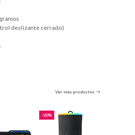
:
 gramos
trol deslizante cerrado)
m
Ver más productos
-20%