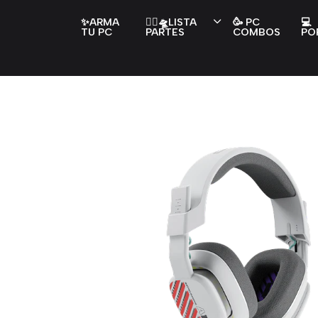
✨ARMA
👇🏻🛸LISTA
🥳 PC
💻
TU PC
PARTES
COMBOS
PO