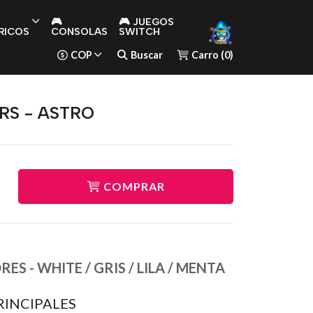
🎮
🎮 JUEGOS
RICOS
CONSOLAS
SWITCH
COP
Buscar
Carro
(
0
)
ORS - ASTRO
COMPRAR
ES - WHITE / GRIS / LILA / MENTA
RINCIPALES