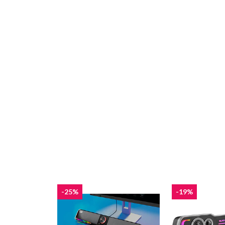
-25%
-19%