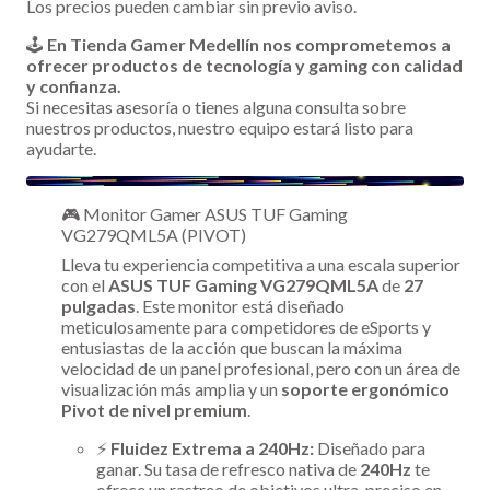
Los precios pueden cambiar sin previo aviso.
🕹️
En Tienda Gamer Medellín nos comprometemos a
ofrecer productos de tecnología y gaming con calidad
y confianza.
Si necesitas asesoría o tienes alguna consulta sobre
nuestros productos, nuestro equipo estará listo para
ayudarte.
🎮 Monitor Gamer ASUS TUF Gaming
VG279QML5A (PIVOT)
Lleva tu experiencia competitiva a una escala superior
con el
ASUS TUF Gaming VG279QML5A
de
27
pulgadas
. Este monitor está diseñado
meticulosamente para competidores de eSports y
entusiastas de la acción que buscan la máxima
velocidad de un panel profesional, pero con un área de
visualización más amplia y un
soporte ergonómico
Pivot de nivel premium
.
⚡
Fluidez Extrema a 240Hz:
Diseñado para
ganar. Su tasa de refresco nativa de
240Hz
te
ofrece un rastreo de objetivos ultra-preciso en