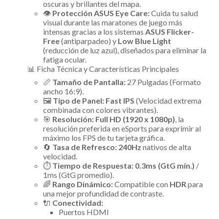
oscuras y brillantes del mapa.
👁️
Protección ASUS Eye Care:
Cuida tu salud
visual durante las maratones de juego más
intensas gracias a los sistemas
ASUS Flicker-
Free
(antiparpadeo) y
Low Blue Light
(reducción de luz azul), diseñados para eliminar la
fatiga ocular.
📊 Ficha Técnica y Características Principales
📏
Tamaño de Pantalla:
27 Pulgadas (Formato
ancho 16:9).
🖼️
Tipo de Panel:
Fast IPS
(Velocidad extrema
combinada con colores vibrantes).
🎯
Resolución:
Full HD (1920 x 1080p)
, la
resolución preferida en eSports para exprimir al
máximo los FPS de tu tarjeta gráfica.
🔄
Tasa de Refresco:
240Hz
nativos de alta
velocidad.
⏱️
Tiempo de Respuesta:
0.3ms (GtG mín.)
/
1ms (GtG promedio).
🌈
Rango Dinámico:
Compatible con
HDR
para
una mejor profundidad de contraste.
🔌
Conectividad:
Puertos HDMI