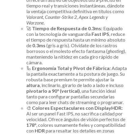
tiempo real y transiciones instantáneas, dándote
la ventaja competitiva definitiva en títulos como
Valorant, Counter-Strike 2, Apex Legends y
Warzone
.
🚀
Tiempo de Respuesta de 0.3ms:
Equipado
con la tecnología de vanguardia
Fast IPS
, reduce
el tiempo de respuesta hasta un mínimo absoluto
de
0.3ms
(gris a gris). Olvídate de los rastros
borrosos o el molesto efecto fantasma (
ghosting
),
manteniendo la nitidez en cada giro rápido de
cámara.
🦾
Ergonomía Total y Pivot de Fábrica:
Adapta
la pantalla exactamente a tu postura de juego. Su
robusta base premium te permite ajustar la
altura
, inclinarlo, girarlo de lado a lado e incluso
pivotarlo a 90° (vertical)
, una función ideal
tanto para configurar pantallas secundarias
como para leer chats de streaming o programar.
🎨
Colores Espectaculares con DisplayHDR:
Al ser un panel Fast IPS, no sacrifica calidad por
velocidad. Ofrece ángulos de visión perfectos de
178°
, colores sumamente fieles y compatibilidad
con
HDR
para resaltar los detalles en zonas