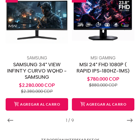
SAMSUNG
MSI GAMING
SAMSUNG 34" VIEW
MSI 24" FHD 1080P (
INFINTY CURVO WQHD -
RAPID IPS-180HZ-1MS)
SAMSUNG
$780.000 COP
$2.280.000 COP
$880.000 COP
$2.380.000 COP
AGREGAR AL CARRO
AGREGAR AL CARRO
1
/
9
TE PODRÍAN INTERESAR ESTOS