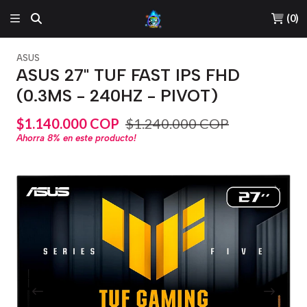
(
0
)
ASUS
ASUS 27" TUF FAST IPS FHD
(0.3MS - 240HZ - PIVOT)
$1.140.000 COP
$1.240.000 COP
Ahorra
8%
en este producto!