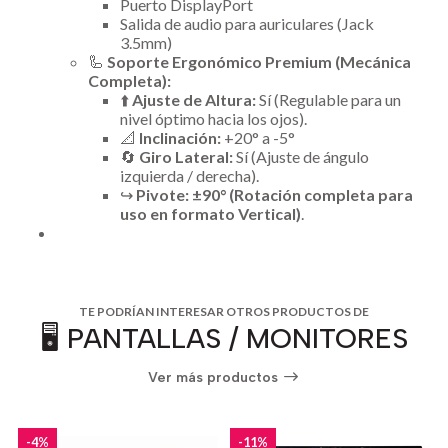
Puerto DisplayPort
Salida de audio para auriculares (Jack
3.5mm)
🦾
Soporte Ergonómico Premium (Mecánica
Completa):
⬆️
Ajuste de Altura:
Sí (Regulable para un
nivel óptimo hacia los ojos).
📐
Inclinación:
+20° a -5°
🔄
Giro Lateral:
Sí (Ajuste de ángulo
izquierda / derecha).
↪️
Pivote:
±90° (Rotación completa para
uso en formato Vertical)
.
TE PODRÍAN INTERESAR OTROS PRODUCTOS DE
🖥️ PANTALLAS / MONITORES
Ver más productos
-4%
-11%