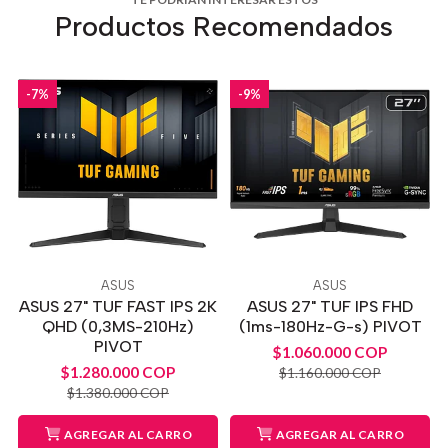
Productos Recomendados
-7%
-9%
ASUS
ASUS
ASUS 27" TUF FAST IPS 2K
ASUS 27" TUF IPS FHD
QHD (0,3MS-210Hz)
(1ms-180Hz-G-s) PIVOT
PIVOT
$1.060.000 COP
$1.280.000 COP
$1.160.000 COP
$1.380.000 COP
AGREGAR AL CARRO
AGREGAR AL CARRO