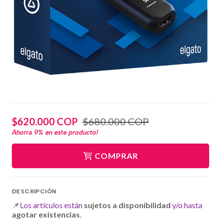
$620.000 COP
$680.000 COP
Ahorra
9%
en este producto!
COMPRAR
DESCRIPCIÓN
📌
Los artículos están
sujetos a disponibilidad
y/o hasta
agotar existencias
.