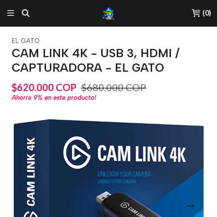
(
0
)
EL GATO
CAM LINK 4K - USB 3, HDMI /
CAPTURADORA - EL GATO
$620.000 COP
$680.000 COP
Ahorra
9%
en este producto!