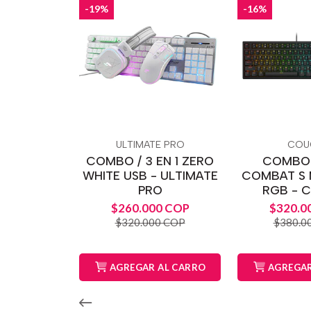
-19%
-16%
ULTIMATE PRO
COU
COMBO / 3 EN 1 ZERO
COMBO 2
WHITE USB - ULTIMATE
COMBAT S
PRO
RGB - 
$260.000 COP
$320.0
$320.000 COP
$380.0
AGREGAR AL CARRO
AGREGAR