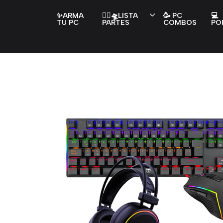
✨ARMA
👇🏻🛸LISTA
🥳 PC
💻
TU PC
PARTES
COMBOS
PO