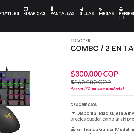
💥
🖥️
💺
✨
🕹️
RTATILES
GRAFICAS
PANTALLAS
SILLAS
MESAS
PERIFE
👇🏻
TDAGGER
COMBO / 3 EN 1
$300.000 COP
$360.000 COP
Ahorra
17%
en este producto!
DESCRIPCIÓN
📌
Disponibilidad sujeta a in
precios pueden cambiar sin pre
🕹️
En Tienda Gamer Medellí