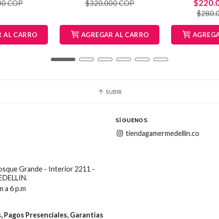
$220.
00 COP
$320.000 COP
$280.
 AL CARRO
AGREGAR AL CARRO
AGREGA
SUBIR
SÍGUENOS
tiendagamermedellin.co
Bosque Grande - Interior 2211 -
MEDELLIN.
m a 6 p.m
 Pagos Presenciales, Garantias