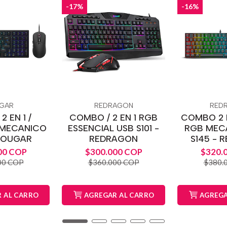
-17%
-16%
GAR
REDRAGON
RED
 EN 1 /
COMBO / 2 EN 1 RGB
COMBO 2 E
 MECANICO
ESSENCIAL USB S101 -
RGB MEC
COUGAR
REDRAGON
S145 - 
00 COP
$300.000 COP
$320.
00 COP
$360.000 COP
$380.
 AL CARRO
AGREGAR AL CARRO
AGREGA