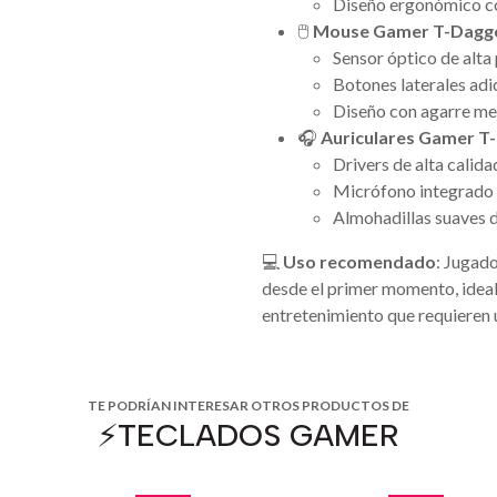
Diseño ergonómico co
🖱️
Mouse Gamer T-Dagg
Sensor óptico de alta 
Botones laterales adi
Diseño con agarre mej
🎧
Auriculares Gamer T
Drivers de alta calid
Micrófono integrado 
Almohadillas suaves 
💻
Uso recomendado
: Jugad
desde el primer momento, ideal
entretenimiento que requieren u
TE PODRÍAN INTERESAR OTROS PRODUCTOS DE
⚡️TECLADOS GAMER