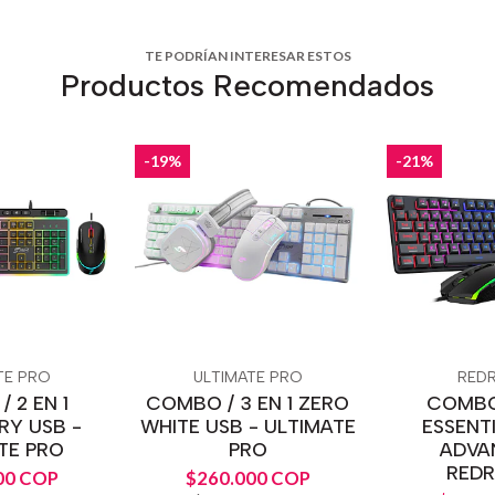
TE PODRÍAN INTERESAR ESTOS
Productos Recomendados
-19%
-21%
TE PRO
ULTIMATE PRO
RED
 2 EN 1
COMBO / 3 EN 1 ZERO
COMBO 
RY USB -
WHITE USB - ULTIMATE
ESSENT
TE PRO
PRO
ADVA
RED
00 COP
$260.000 COP