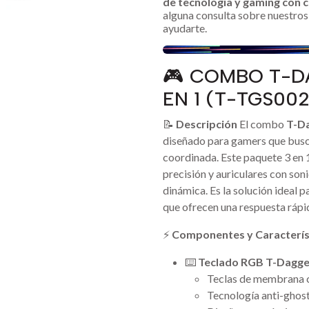
de tecnología y gaming con c
alguna consulta sobre nuestros 
ayudarte.
🎮 COMBO T-D
EN 1 (T-TGS002
📝
Descripción
El combo
T-D
diseñado para gamers que busca
coordinada. Este paquete 3 en 1
precisión y auriculares con son
dinámica. Es la solución ideal 
que ofrecen una respuesta rápi
⚡
Componentes y Caracterís
⌨️
Teclado RGB T-Dagge
Teclas de membrana co
Tecnología anti-ghost