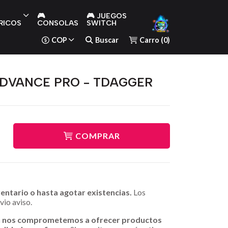
🎮
🎮 JUEGOS
RICOS
CONSOLAS
SWITCH
COP
Buscar
Carro
(
0
)
 ADVANCE PRO - TDAGGER
COMPRAR
ventario o hasta agotar existencias.
Los
vio aviso.
n nos comprometemos a ofrecer productos