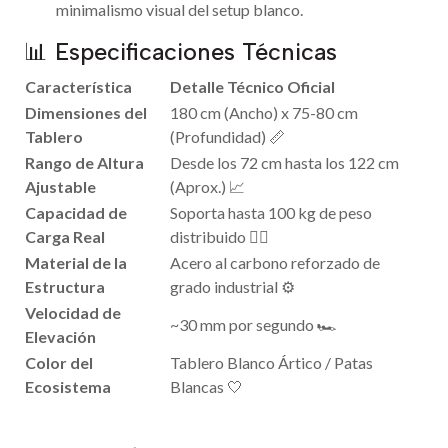
minimalismo visual del setup blanco.
📊 Especificaciones Técnicas
Característica
Detalle Técnico Oficial
Dimensiones del
180 cm (Ancho) x 75-80 cm
Tablero
(Profundidad) 📏
Rango de Altura
Desde los 72 cm hasta los 122 cm
Ajustable
(Aprox.) 📈
Capacidad de
Soporta hasta 100 kg de peso
Carga Real
distribuido 🏋️‍♂️
Material de la
Acero al carbono reforzado de
Estructura
grado industrial ⚙️
Velocidad de
~30 mm por segundo 🏎️
Elevación
Color del
Tablero Blanco Ártico / Patas
Ecosistema
Blancas 🤍