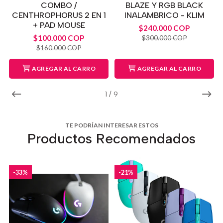
COMBO /
BLAZE Y RGB BLACK
CENTHROPHORUS 2 EN 1
INALAMBRICO - KLIM
+ PAD MOUSE
$240.000 COP
$100.000 COP
$300.000 COP
$160.000 COP
AGREGAR AL CARRO
AGREGAR AL CARRO
1
/
9
TE PODRÍAN INTERESAR ESTOS
Productos Recomendados
-33%
-21%