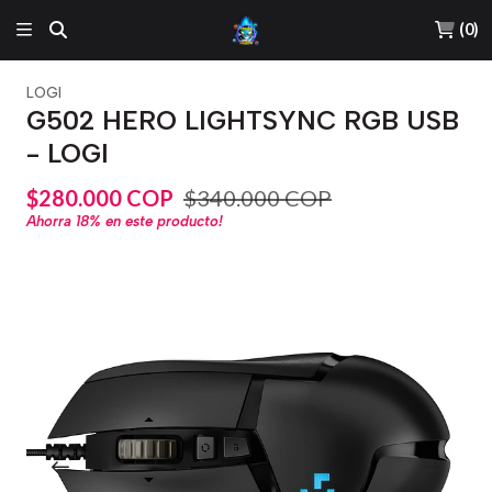
(
0
)
LOGI
G502 HERO LIGHTSYNC RGB USB
- LOGI
$280.000 COP
$340.000 COP
Ahorra
18%
en este producto!