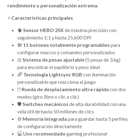
rendimiento y personalización extrema
.
⚡
Características principales
🧠
Sensor HERO 25K
de máxima precisión con
seguimiento 1:1 y hasta 25,600 DPI
🛠️
11 botones totalmente programables
para
configurar macros y comandos personalizados
⚖️
Sistema de pesas ajustable
(5 pesas de 3.6g)
para encontrar el equilibrio y peso ideal
🌈
Tecnología Lightsync RGB
con iluminación
personalizable que reacciona al juego
🖱️
Rueda de desplazamiento ultra rápida
con dos
modos (giro libre o clic a clic)
🛡️
Switches mecánicos
de alta durabilidad con una
vida útil de hasta 50 millones de clics
⚙️
Memoria integrada
para guardar hasta 5 perfiles
de configuración directamente
💻
Uso recomendado
gaming profesional