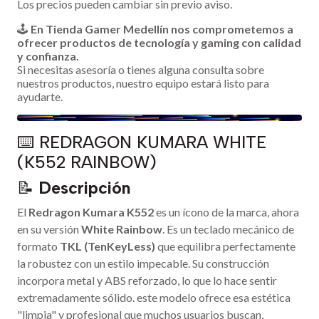
Los precios pueden cambiar sin previo aviso.
🕹️
En Tienda Gamer Medellín nos comprometemos a
ofrecer productos de tecnología y gaming con calidad
y confianza.
Si necesitas asesoría o tienes alguna consulta sobre
nuestros productos, nuestro equipo estará listo para
ayudarte.
⌨️ REDRAGON KUMARA WHITE
(K552 RAINBOW)
📝
Descripción
El
Redragon Kumara K552
es un ícono de la marca, ahora
en su versión
White Rainbow
. Es un teclado mecánico de
formato
TKL (TenKeyLess)
que equilibra perfectamente
la robustez con un estilo impecable. Su construcción
incorpora metal y ABS reforzado, lo que lo hace sentir
extremadamente sólido. este modelo ofrece esa estética
"limpia" y profesional que muchos usuarios buscan,