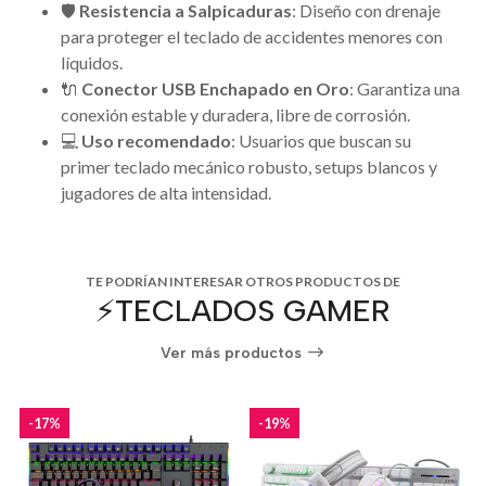
🛡️
Resistencia a Salpicaduras
: Diseño con drenaje
para proteger el teclado de accidentes menores con
líquidos.
🔌
Conector USB Enchapado en Oro
: Garantiza una
conexión estable y duradera, libre de corrosión.
💻
Uso recomendado
: Usuarios que buscan su
primer teclado mecánico robusto, setups blancos y
jugadores de alta intensidad.
TE PODRÍAN INTERESAR OTROS PRODUCTOS DE
⚡️TECLADOS GAMER
Ver más productos
-17%
-19%