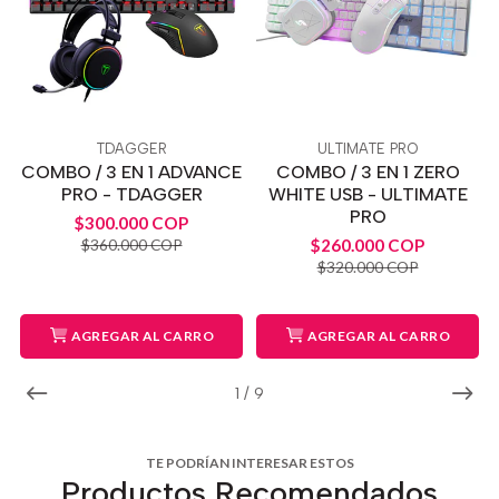
TDAGGER
ULTIMATE PRO
COMBO / 3 EN 1 ADVANCE
COMBO / 3 EN 1 ZERO
PRO - TDAGGER
WHITE USB - ULTIMATE
PRO
$300.000 COP
$260.000 COP
$360.000 COP
$320.000 COP
AGREGAR AL CARRO
AGREGAR AL CARRO
1
/
9
TE PODRÍAN INTERESAR ESTOS
Productos Recomendados