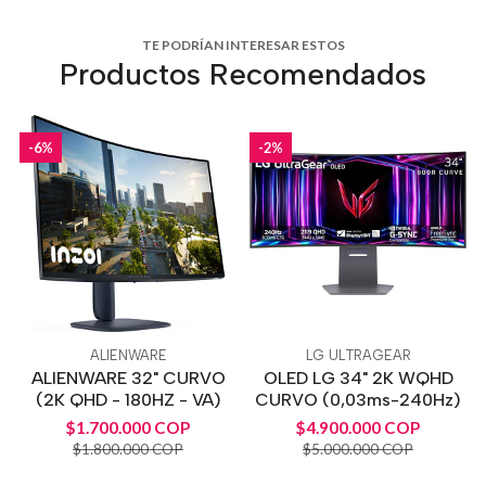
TE PODRÍAN INTERESAR ESTOS
Productos Recomendados
-6%
-2%
ALIENWARE
LG ULTRAGEAR
ALIENWARE 32" CURVO
OLED LG 34" 2K WQHD
(2K QHD - 180HZ - VA)
CURVO (0,03ms-240Hz)
$1.700.000 COP
$4.900.000 COP
$1.800.000 COP
$5.000.000 COP