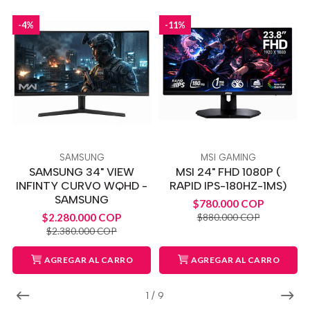
-4%
-11%
SAMSUNG
MSI GAMING
SAMSUNG 34" VIEW
MSI 24" FHD 1080P (
INFINTY CURVO WQHD -
RAPID IPS-180HZ-1MS)
SAMSUNG
$780.000 COP
$2.280.000 COP
$880.000 COP
$2.380.000 COP
AGREGAR AL CARRO
AGREGAR AL CARRO
1
/
9