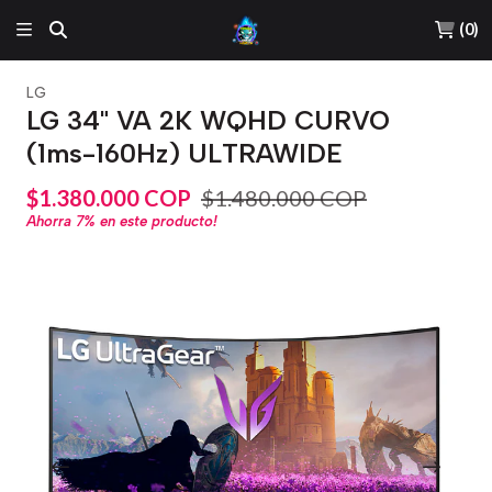
(
0
)
LG
LG 34" VA 2K WQHD CURVO
(1ms-160Hz) ULTRAWIDE
$1.380.000 COP
$1.480.000 COP
Ahorra
7%
en este producto!