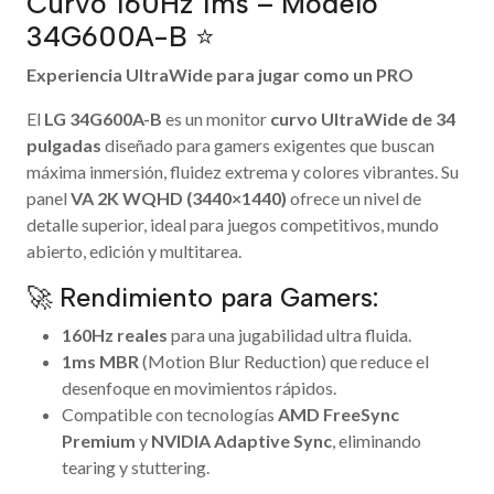
Curvo 160Hz 1ms – Modelo
34G600A-B ⭐
Experiencia UltraWide para jugar como un PRO
El
LG 34G600A-B
es un monitor
curvo UltraWide de 34
pulgadas
diseñado para gamers exigentes que buscan
máxima inmersión, fluidez extrema y colores vibrantes. Su
panel
VA 2K WQHD (3440×1440)
ofrece un nivel de
detalle superior, ideal para juegos competitivos, mundo
abierto, edición y multitarea.
🚀 Rendimiento para Gamers:
160Hz reales
para una jugabilidad ultra fluida.
1ms MBR
(Motion Blur Reduction) que reduce el
desenfoque en movimientos rápidos.
Compatible con tecnologías
AMD FreeSync
Premium
y
NVIDIA Adaptive Sync
, eliminando
tearing y stuttering.