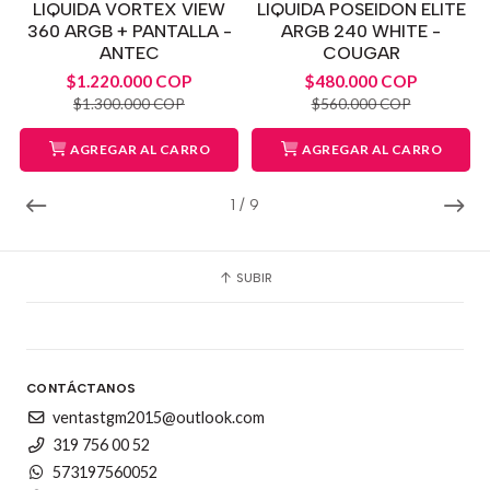
LIQUIDA VORTEX VIEW
LIQUIDA POSEIDON ELITE
360 ARGB + PANTALLA -
ARGB 240 WHITE -
ANTEC
COUGAR
$1.220.000 COP
$480.000 COP
$1.300.000 COP
$560.000 COP
AGREGAR AL CARRO
AGREGAR AL CARRO
1
/
9
SUBIR
CONTÁCTANOS
ventastgm2015@outlook.com
319 756 00 52
573197560052