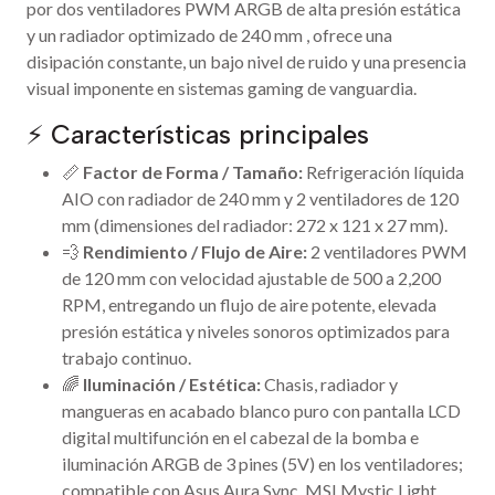
por dos ventiladores PWM ARGB de alta presión estática
y un radiador optimizado de 240 mm , ofrece una
disipación constante, un bajo nivel de ruido y una presencia
visual imponente en sistemas gaming de vanguardia.
⚡ Características principales
📏
Factor de Forma / Tamaño:
Refrigeración líquida
AIO con radiador de 240 mm y 2 ventiladores de 120
mm (dimensiones del radiador: 272 x 121 x 27 mm).
💨
Rendimiento / Flujo de Aire:
2 ventiladores PWM
de 120 mm con velocidad ajustable de 500 a 2,200
RPM, entregando un flujo de aire potente, elevada
presión estática y niveles sonoros optimizados para
trabajo continuo.
🌈
Iluminación / Estética:
Chasis, radiador y
mangueras en acabado blanco puro con pantalla LCD
digital multifunción en el cabezal de la bomba e
iluminación ARGB de 3 pines (5V) en los ventiladores;
compatible con Asus Aura Sync, MSI Mystic Light,