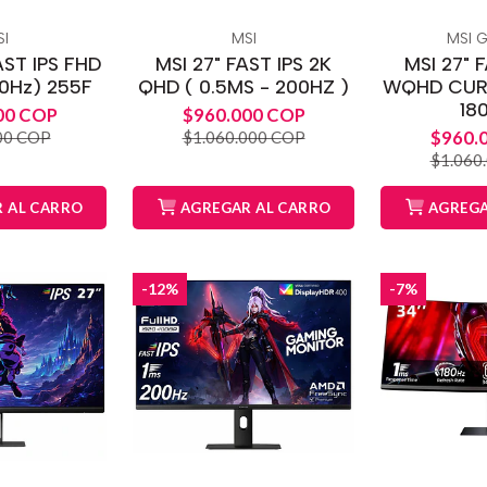
I
MSI
MSI 
AST IPS FHD
MSI 27" FAST IPS 2K
MSI 27" 
0Hz) 255F
QHD ( 0.5MS - 200HZ )
WQHD CURV
18
00 COP
$960.000 COP
$960.
00 COP
$1.060.000 COP
$1.060
 AL CARRO
AGREGAR AL CARRO
AGREGA
-12%
-7%