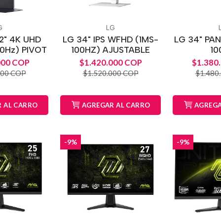
G
LG
2" 4K UHD
LG 34" IPS WFHD (1MS-
LG 34" PAN
0Hz) PIVOT
100HZ) AJUSTABLE
10
000 COP
$1.420.000 COP
$1.380
000 COP
$1.520.000 COP
$1.480
 AL CARRO
AGREGAR AL CARRO
AGREGA
-9%
-9%