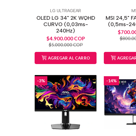
LG ULTRAGEAR
MS
OLED LG 34" 2K WQHD
MSI 24,5" F
CURVO (0,03ms-
(0,5ms-24
240Hz)
$700.0
$4.900.000 COP
$800.0
$5.000.000 COP
AGREGAR AL CARRO
AGREGAR
-3%
-14%