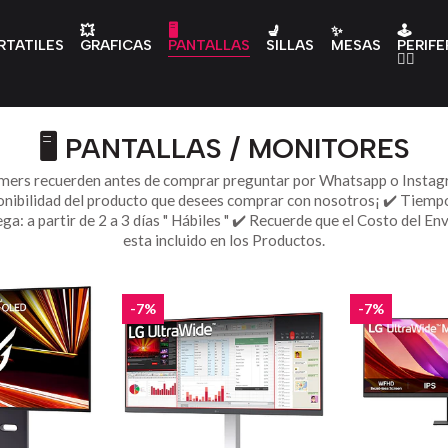
💥
🖥️
💺
✨
🕹️
RTATILES
GRAFICAS
PANTALLAS
SILLAS
MESAS
PERIFE
👇🏻
🖥️ PANTALLAS / MONITORES
mers recuerden antes de comprar preguntar por Whatsapp o Instag
onibilidad del producto que desees comprar con nosotros¡ ✔️ Tiemp
ga: a partir de 2 a 3 días " Hábiles " ✔️ Recuerde que el Costo del En
esta incluido en los Productos.
-7%
-7%