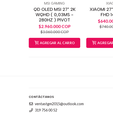
MSI GAMING
XIA
QD OLED MSI 27" 2K
XIAOMI 27"
WQHD ( 0,03MS -
FHD 
280HZ ) PIVOT
$640.0
$2.960.000 COP
$740.0
$3.060.000 COP
AGREGAR AL CARRO
AGREGAR
CONTÁCTANOS
ventastgm2015@outlook.com
319 756 00 52