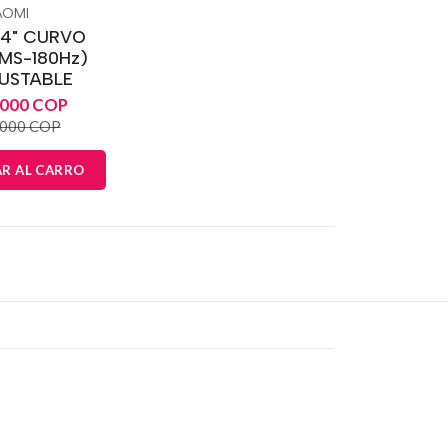
AOMI
34" CURVO
MS-180Hz)
USTABLE
.000 COP
.000 COP
R AL CARRO