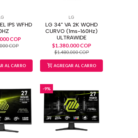
LG
LG
EL IPS WFHD
LG 34" VA 2K WQHD
0HZ
CURVO (1ms-160Hz)
ULTRAWIDE
.000 COP
$1.380.000 COP
.000 COP
$1.480.000 COP
R AL CARRO
AGREGAR AL CARRO
-9%