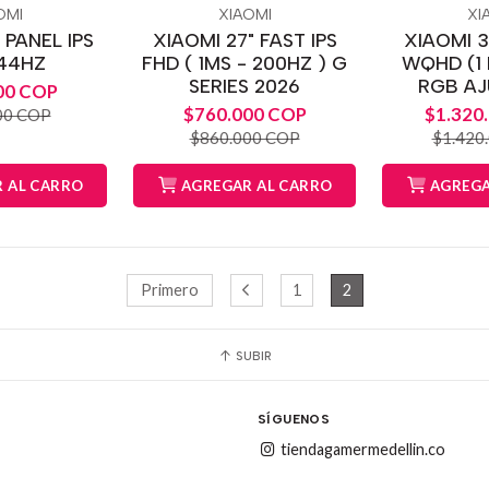
OMI
XIAOMI
XI
 PANEL IPS
XIAOMI 27" FAST IPS
XIAOMI 
144HZ
FHD ( 1MS - 200HZ ) G
WQHD (1 
SERIES 2026
RGB AJ
00 COP
$760.000 COP
$1.320
00 COP
$860.000 COP
$1.420
 AL CARRO
AGREGAR AL CARRO
AGREGA
Primero
1
2
SUBIR
SÍGUENOS
tiendagamermedellin.co