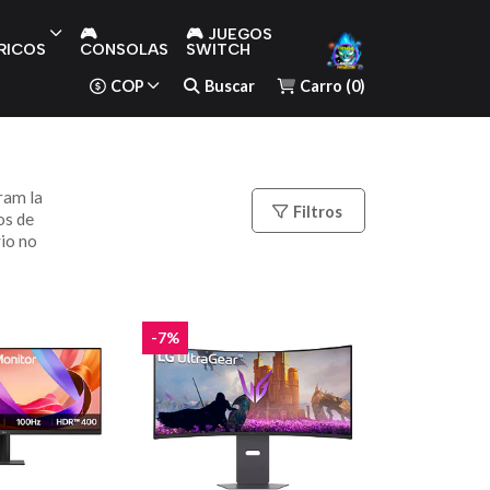
🎮
🎮 JUEGOS
RICOS
CONSOLAS
SWITCH
COP
Buscar
Carro
(
0
)
ram la
Filtros
os de
vio no
-7%