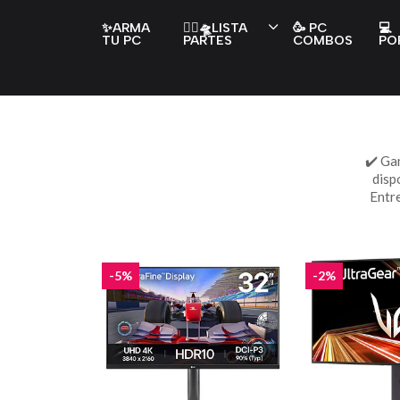
✨ARMA
👇🏻🛸LISTA
🥳 PC
💻
TU PC
PARTES
COMBOS
PO
✔️ Ga
disp
Entre
-5%
-2%