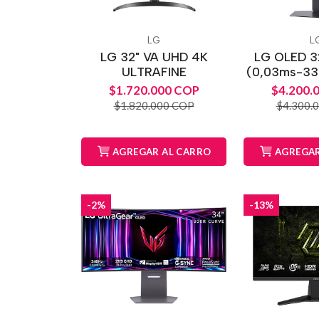
LG
L
LG 32" VA UHD 4K
LG OLED 3
ULTRAFINE
(0,03ms-33
$1.720.000 COP
$4.200.
$1.820.000 COP
$4.300.
AGREGAR AL CARRO
AGREGAR
-2%
-13%