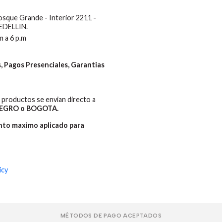
Bosque Grande - Interior 2211 -
MEDELLIN.
m a 6 p.m
 Pagos Presenciales, Garantias
productos se envian directo a
EGRO o BOGOTA.
ento maximo aplicado para
icy
MÉTODOS DE PAGO ACEPTADOS