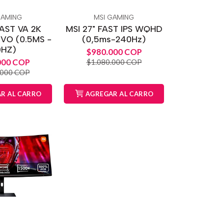
GAMING
MSI GAMING
FAST VA 2K
MSI 27" FAST IPS WQHD
O (0.5MS -
(0,5ms-240Hz)
0HZ)
$980.000 COP
000 COP
$1.080.000 COP
.000 COP
R AL CARRO
AGREGAR AL CARRO