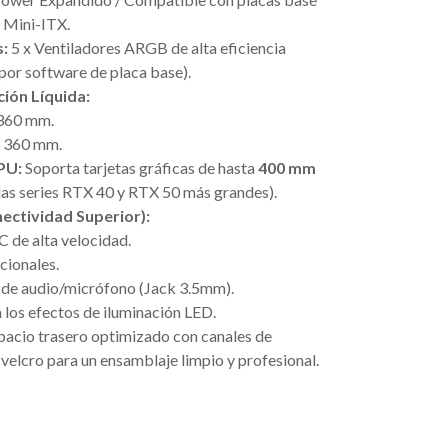
 Mini-ITX.
s:
5 x Ventiladores ARGB de alta eficiencia
por software de placa base).
ión Líquida:
 360 mm.
a 360 mm.
PU:
Soporta tarjetas gráficas de hasta
400 mm
las series RTX 40 y RTX 50 más grandes).
nectividad Superior):
 de alta velocidad.
cionales.
de audio/micrófono (Jack 3.5mm).
 los efectos de iluminación LED.
acio trasero optimizado con canales de
velcro para un ensamblaje limpio y profesional.