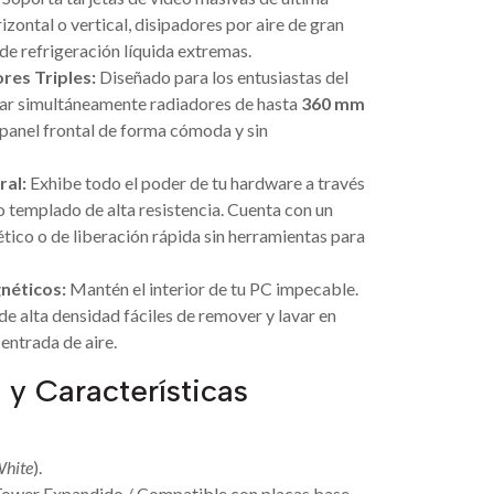
zontal o vertical, disipadores por aire de gran
e refrigeración líquida extremas.
res Triples:
Diseñado para los entusiastas del
alar simultáneamente radiadores de hasta
360 mm
l panel frontal de forma cómoda y sin
ral:
Exhibe todo el poder de tu hardware a través
io templado de alta resistencia. Cuenta con un
ico o de liberación rápida sin herramientas para
néticos:
Mantén el interior de tu PC impecable.
de alta densidad fáciles de remover y lavar en
 entrada de aire.
 y Características
hite
).
ower Expandido / Compatible con placas base