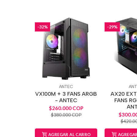
-32%
-29%
ANTEC
AN
VX100M + 3 FANS ARGB
AX20 EXT
- ANTEC
FANS RG
AN
$260.000 COP
$300.0
$380.000 COP
$420.0
AGREGAR AL CARRO
AGREGAR