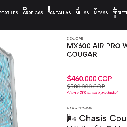
💥
🖥️
💺
✨
🕹️
RTATILES
GRAFICAS
PANTALLAS
SILLAS
MESAS
PERIFE
👇🏻
COUGAR
MX600 AIR PRO W
COUGAR
$460.000 COP
$580.000 COP
Ahorra
21%
en este producto!
DESCRIPCIÓN
🌬️ Chasis Co