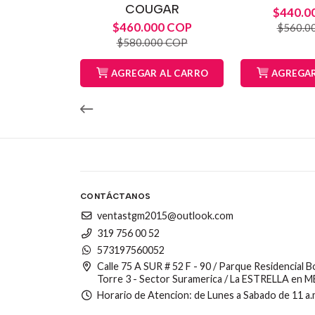
COUGAR
$440.0
$460.000 COP
$560.0
$580.000 COP
AGREGAR AL CARRO
AGREGAR
CONTÁCTANOS
ventastgm2015@outlook.com
319 756 00 52
573197560052
Calle 75 A SUR # 52 F - 90 / Parque Residencial 
Torre 3 - Sector Suramerica / La ESTRELLA en 
Horario de Atencion: de Lunes a Sabado de 11 a.