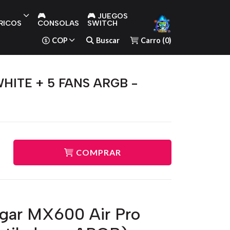
🎮
🎮 JUEGOS
RICOS
CONSOLAS
SWITCH
COP
Buscar
Carro
(
0
)
HITE + 5 FANS ARGB -
COMPRAR
ugar MX600 Air Pro