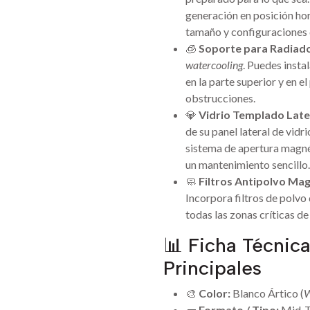
generación en posición hori
tamaño y configuraciones d
🧊
Soporte para Radiado
watercooling
. Puedes inst
en la parte superior y en e
obstrucciones.
💎
Vidrio Templado Late
de su panel lateral de vidr
sistema de apertura magnét
un mantenimiento sencillo.
🧼
Filtros Antipolvo Mag
Incorpora filtros de polvo 
todas las zonas críticas de
📊 Ficha Técnica
Principales
🎨
Color:
Blanco Ártico (
W
🧱
Formato / Tipo:
Mid-T