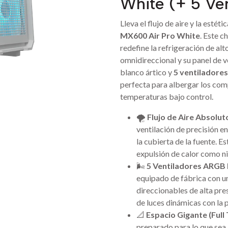
White (+ 5 Ve
Lleva el flujo de aire y la estéti
MX600 Air Pro White
. Este c
redefine la refrigeración de al
omnidireccional y su panel de 
blanco ártico y
5 ventiladore
perfecta para albergar los co
temperaturas bajo control.
🌪️
Flujo de Aire Absolut
ventilación de precisión en 
la cubierta de la fuente. Es
expulsión de calor como ni
🌬️
5 Ventiladores ARGB 
equipado de fábrica con 
direccionables de alta pres
de luces dinámicas con la 
📐
Espacio Gigante (Full
preparado para lo que sea.