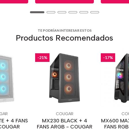
TE PODRÍAN INTERESAR ESTOS
Productos Recomendados
-21%
-17%
GAR
COUGAR
CO
E + 4 FANS
MX230 BLACK + 4
MX600 MAX
 COUGAR
FANS ARGB - COUGAR
FANS RGB