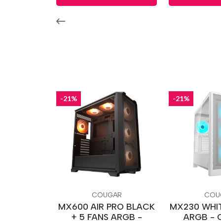
-21%
-21%
COUGAR
COU
MX600 AIR PRO BLACK
MX230 WHIT
+ 5 FANS ARGB -
ARGB -