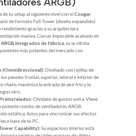
ntiladores ARGB)
ca de tu setup al siguiente nivel con el
Cougar
hasis de formato Full Tower (diseño expandido)
to rendimiento gracias a su arquitectura
ventilación masiva. Con un impecable acabado en
s ARGB integrados de fábrica
, es la vitrina
mponentes más potentes del mercado con
o (Omnidireccional):
Diseñado con rejillas de
los paneles frontal, superior, lateral e inferior de
te chasis maximiza la entrada de aire frío y la
ngún otro.
Preinstalados:
Olvídate de gastos extra. Viene
un potente combo de ventiladores ARGB
ión estática, listos para sincronizar sus efectos
placa base de tu PC.
 Tower Capability):
Su espacioso interior está
 Soporta tarjetas de video masivas de última