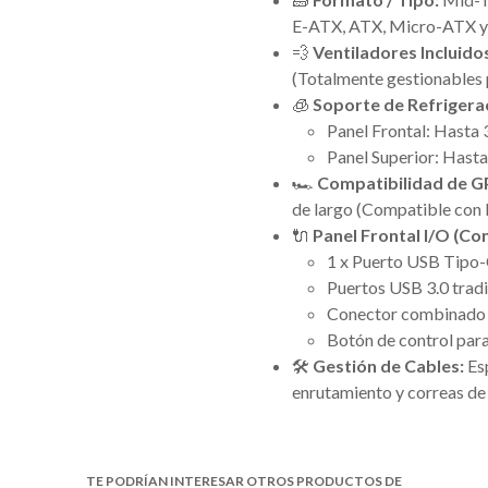
E-ATX, ATX, Micro-ATX y
💨
Ventiladores Incluido
(Totalmente gestionables 
🧊
Soporte de Refrigerac
Panel Frontal: Hasta
Panel Superior: Hast
🏎️
Compatibilidad de G
de largo (Compatible con 
🔌
Panel Frontal I/O (Co
1 x Puerto USB Tipo-C
Puertos USB 3.0 tradi
Conector combinado 
Botón de control para
🛠️
Gestión de Cables:
Esp
enrutamiento y correas de 
TE PODRÍAN INTERESAR OTROS PRODUCTOS DE