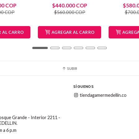
00 COP
$440.000 COP
$580.
00 COP
$560.000 COP
$700.
 AL CARRO
AGREGAR AL CARRO
AGREGA
SUBIR
SÍGUENOS
tiendagamermedellin.co
Bosque Grande - Interior 2211 -
MEDELLIN.
m a 6 p.m