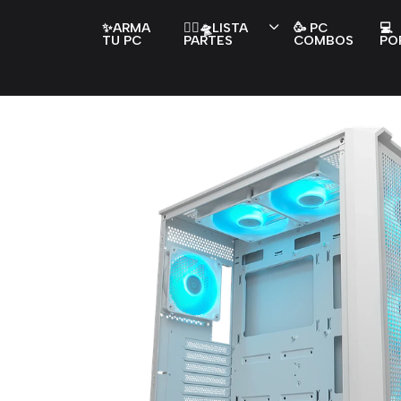
✨ARMA
👇🏻🛸LISTA
🥳 PC
💻
TU PC
PARTES
COMBOS
PO