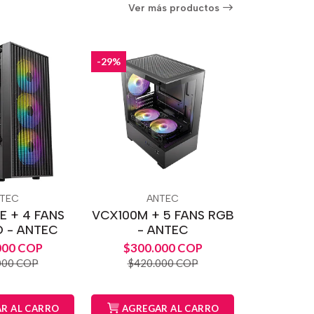
Ver más productos
-29%
TEC
ANTEC
E + 4 FANS
VCX100M + 5 FANS RGB
O - ANTEC
- ANTEC
000 COP
$300.000 COP
000 COP
$420.000 COP
R AL CARRO
AGREGAR AL CARRO