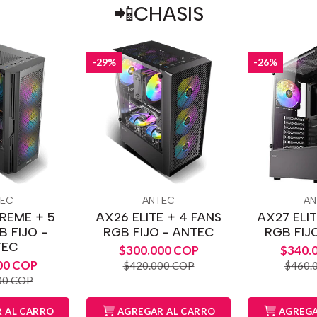
📲CHASIS
-29%
-26%
TEC
ANTEC
AN
REME + 5
AX26 ELITE + 4 FANS
AX27 ELIT
B FIJO -
RGB FIJO - ANTEC
RGB FIJ
TEC
$300.000 COP
$340.
00 COP
$420.000 COP
$460.
00 COP
 AL CARRO
AGREGAR AL CARRO
AGREGA