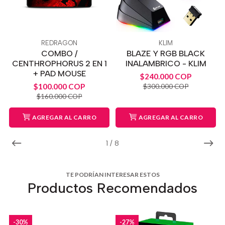
REDRAGON
KLIM
COMBO /
BLAZE Y RGB BLACK
CENTHROPHORUS 2 EN 1
INALAMBRICO - KLIM
+ PAD MOUSE
$240.000 COP
$100.000 COP
$300.000 COP
$160.000 COP
AGREGAR AL CARRO
AGREGAR AL CARRO
1
/
8
TE PODRÍAN INTERESAR ESTOS
Productos Recomendados
-30%
-27%