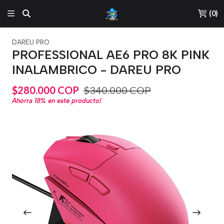
(
0
)
DAREU PRO
PROFESSIONAL AE6 PRO 8K PINK
INALAMBRICO - DAREU PRO
$280.000 COP
$340.000 COP
Ahorra
18%
en este producto!