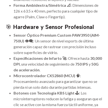
Forma Ambidextra/Simétrica 📐:
Dimensiones de
126 x 63.5 x 40 mm, perfecto para cualquier tipo de
agarre (Palm, Claw o Fingertip).
🎯
Hardware y Sensor Profesional
Sensor Óptico Premium Custom PAW3950 (AIM-
750U) 👁️‍🗨️:
Un sensor de nivel esports de última
generación capaz de rastrear con precisión incluso
sobre superficies de vidrio.
Especificaciones de Infarto 🚀:
Ofrece hasta
30,000
DPI
, una velocidad de seguimiento de
750 IPS
y
50G
de aceleración
.
Microcontrolador CX52860 (MCU) 🧠:
Procesamiento avanzado para garantizar que no se
pierda ni un solo dato durante partidas intensas.
Botones con Tecnología KBS Light 🕹️:
Los
microinterruptores reducen la fatiga y aseguran que el
clic se active con la misma fuerza táctil uniforme, ya