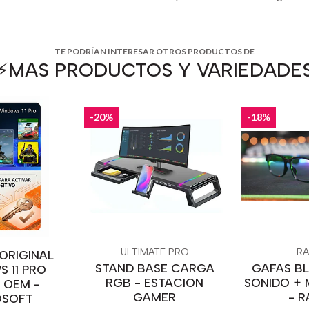
TE PODRÍAN INTERESAR OTROS PRODUCTOS DE
⚡️MAS PRODUCTOS Y VARIEDADE
-20%
-18%
ULTIMATE PRO
RA
 ORIGINAL
STAND BASE CARGA
GAFAS B
 11 PRO
RGB - ESTACION
SONIDO +
L OEM -
GAMER
- R
OSOFT