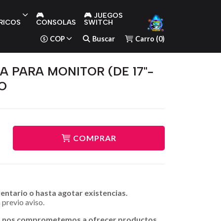
🎮
🎮 JUEGOS
RICOS
CONSOLAS
SWITCH
COP
Buscar
Carro
(
0
)
A PARA MONITOR (DE 17"-
O
COMPRAR
ventario o hasta agotar existencias.
 previo aviso.
n nos comprometemos a ofrecer productos