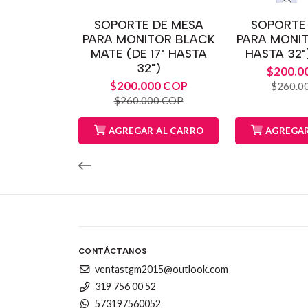
SOPORTE DE MESA
SOPORTE
PARA MONITOR BLACK
PARA MONIT
MATE (DE 17" HASTA
HASTA 32
32")
$200.0
$200.000 COP
$260.0
$260.000 COP
AGREGAR AL CARRO
AGREGAR
CONTÁCTANOS
ventastgm2015@outlook.com
319 756 00 52
573197560052