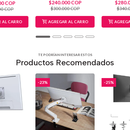
$240.000 COP
$280.
00 COP
$300.000 COP
$340.
00 COP
 AL CARRO
AGREGAR AL CARRO
AGREGA
TE PODRÍAN INTERESAR ESTOS
Productos Recomendados
-23%
-25%