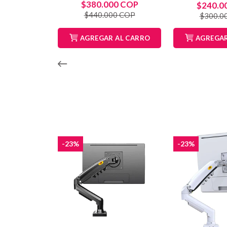
$380.000 COP
$240.0
$440.000 COP
$300.0
AGREGAR AL CARRO
AGREGAR
-23%
-23%