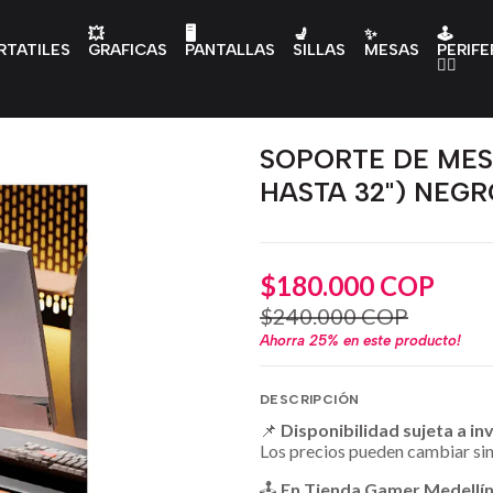
💥
🖥️
💺
✨
🕹️
RTATILES
GRAFICAS
PANTALLAS
SILLAS
MESAS
PERIFE
👇🏻
SOPORTE DE MES
HASTA 32") NEGR
$180.000 COP
$240.000 COP
Ahorra
25%
en este producto!
DESCRIPCIÓN
📌
Disponibilidad sujeta a in
Los precios pueden cambiar sin
🕹️
En Tienda Gamer Medellí