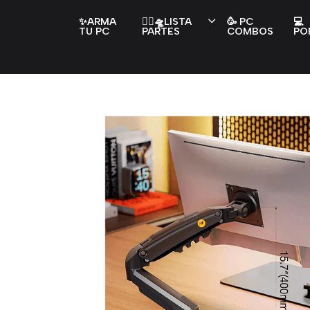
✨ARMA
👇🏻🛸LISTA
🥳 PC
💻
TU PC
PARTES
COMBOS
PO