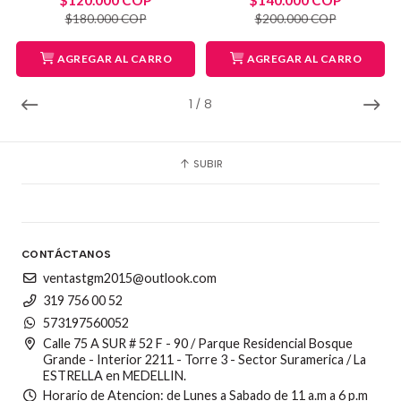
$180.000 COP
$200.000 COP
AGREGAR AL CARRO
AGREGAR AL CARRO
1
/
8
SUBIR
CONTÁCTANOS
ventastgm2015@outlook.com
319 756 00 52
573197560052
Calle 75 A SUR # 52 F - 90 / Parque Residencial Bosque
Grande - Interior 2211 - Torre 3 - Sector Suramerica / La
ESTRELLA en MEDELLIN.
Horario de Atencion: de Lunes a Sabado de 11 a.m a 6 p.m