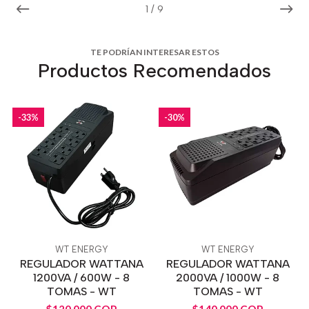
1
/
9
TE PODRÍAN INTERESAR ESTOS
Productos Recomendados
-33%
-30%
WT ENERGY
WT ENERGY
REGULADOR WATTANA
REGULADOR WATTANA
1200VA / 600W - 8
2000VA / 1000W - 8
TOMAS - WT
TOMAS - WT
$120.000 COP
$140.000 COP