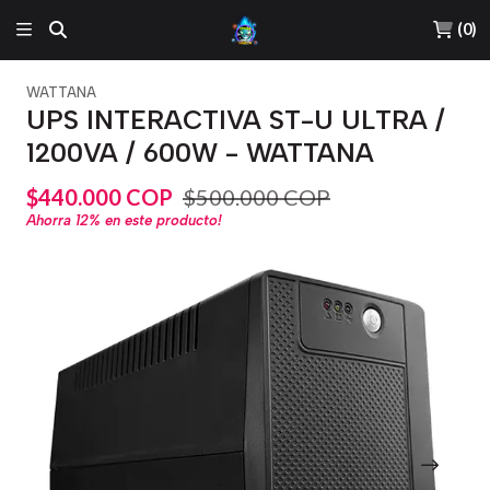
(
0
)
WATTANA
UPS INTERACTIVA ST-U ULTRA /
1200VA / 600W - WATTANA
$440.000 COP
$500.000 COP
Ahorra
12%
en este producto!