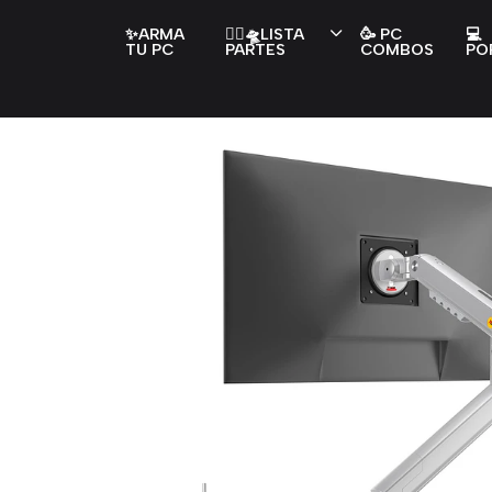
✨ARMA
👇🏻🛸LISTA
🥳 PC
💻
TU PC
PARTES
COMBOS
PO