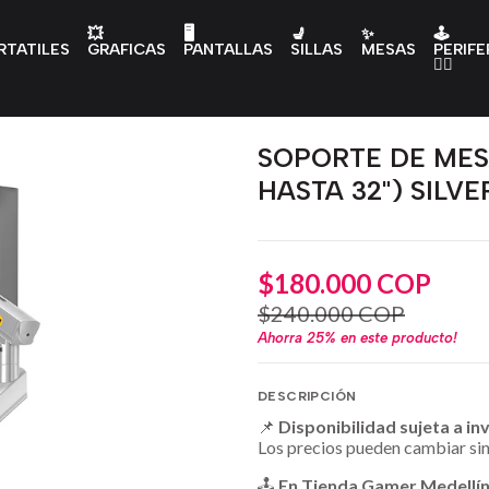
💥
🖥️
💺
✨
🕹️
RTATILES
GRAFICAS
PANTALLAS
SILLAS
MESAS
PERIFE
👇🏻
SOPORTE DE MES
HASTA 32") SILVE
$180.000 COP
$240.000 COP
Ahorra
25%
en este producto!
DESCRIPCIÓN
📌
Disponibilidad sujeta a in
Los precios pueden cambiar sin
🕹️
En Tienda Gamer Medellí