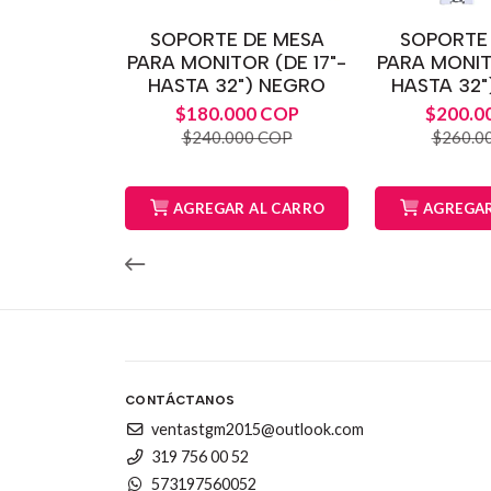
SOPORTE DE MESA
SOPORTE
PARA MONITOR (DE 17"-
PARA MONIT
HASTA 32") NEGRO
HASTA 32
$180.000 COP
$200.0
$240.000 COP
$260.0
AGREGAR AL CARRO
AGREGAR
CONTÁCTANOS
ventastgm2015@outlook.com
319 756 00 52
573197560052