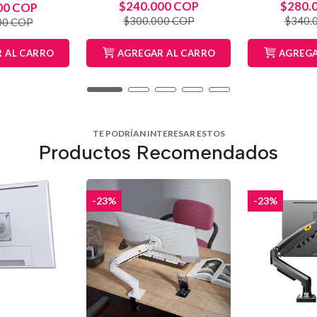
$240.000 COP
$280.
00 COP
$300.000 COP
$340.
00 COP
 AL CARRO
AGREGAR AL CARRO
AGREGA
TE PODRÍAN INTERESAR ESTOS
Productos Recomendados
-23%
-23%