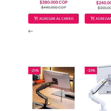
$380.000 COP
$240.0
$440.000 COP
$300.0
AGREGAR AL CARRO
AGREGAR
-25%
-23%