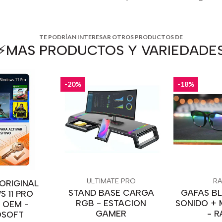
TE PODRÍAN INTERESAR OTROS PRODUCTOS DE
⚡️MAS PRODUCTOS Y VARIEDADE
-20%
-18%
ULTIMATE PRO
RA
 ORIGINAL
STAND BASE CARGA
GAFAS B
 11 PRO
RGB - ESTACION
SONIDO +
L OEM -
GAMER
- R
OSOFT