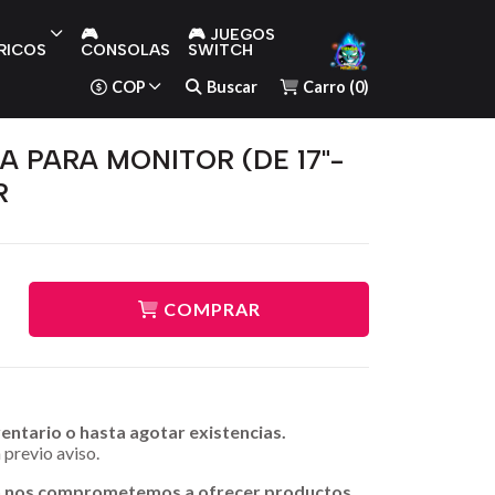
🎮
🎮 JUEGOS
RICOS
CONSOLAS
SWITCH
COP
Buscar
Carro
(
0
)
A PARA MONITOR (DE 17"-
R
COMPRAR
ventario o hasta agotar existencias.
 previo aviso.
n nos comprometemos a ofrecer productos