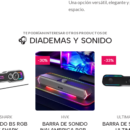
Una opción versátil, elegante y
espacio.
TE PODRÍAN INTERESAR OTROS PRODUCTOS DE
🎧 DIADEMAS Y SONIDO
-30%
-33%
 SHARK
HVK
ULTIM
IDO BS RGB
BARRA DE SONIDO
BARRA DE 
K SHARK
INALAMBRICA RGB -
- ULTI