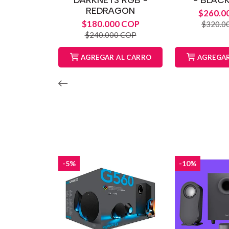
REDRAGON
$260.0
$180.000 COP
$320.0
$240.000 COP
AGREGAR AL CARRO
AGREGAR
-5%
-10%