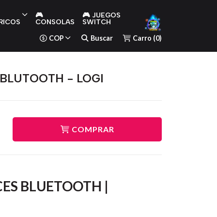
🎮
🎮 JUEGOS
RICOS
CONSOLAS
SWITCH
COP
Buscar
Carro
(
0
)
 BLUTOOTH - LOGI
COMPRAR
CES BLUETOOTH |