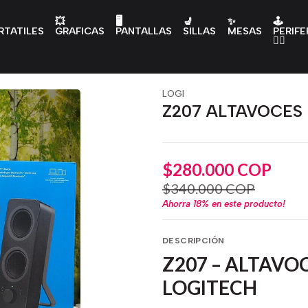
💥
🖥️
💺
✨
🕹️
RTATILES
GRAFICAS
PANTALLAS
SILLAS
MESAS
PERIFE
👇🏻
LOGI
Z207 ALTAVOCES
$280.000 COP
$340.000 COP
Ahorra
18%
en este producto!
DESCRIPCIÓN
Z207 – ALTAVO
LOGITECH