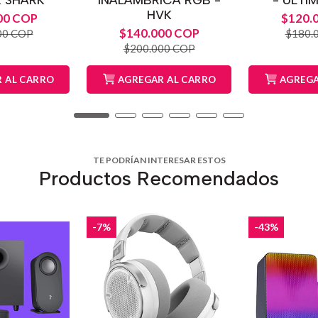
HVK
00 COP
$120.
$140.000 COP
00 COP
$180.
$200.000 COP
 AL CARRO
AGREGAR AL CARRO
AGREGA
TE PODRÍAN INTERESAR ESTOS
Productos Recomendados
-7%
-43%