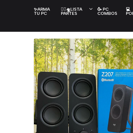
✨ARMA
👇🏻🛸LISTA
🥳 PC
💻
TU PC
PARTES
COMBOS
PO