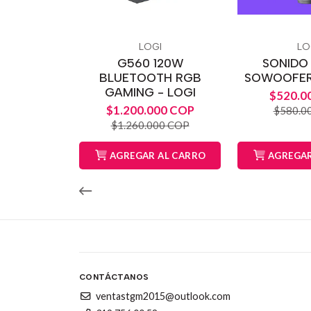
LOGI
LO
G560 120W
SONIDO
BLUETOOTH RGB
SOWOOFER 
GAMING - LOGI
$520.0
$1.200.000 COP
$580.0
$1.260.000 COP
AGREGAR AL CARRO
AGREGAR
CONTÁCTANOS
ventastgm2015@outlook.com