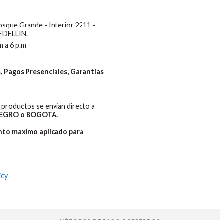
Bosque Grande - Interior 2211 -
MEDELLIN.
m a 6 p.m
 Pagos Presenciales, Garantias
productos se envian directo a
EGRO o BOGOTA.
ento maximo aplicado para
icy