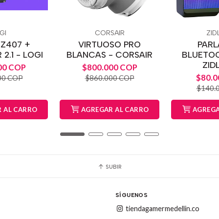
GI
CORSAIR
ZID
 Z407 +
VIRTUOSO PRO
PARL
2.1 - LOGI
BLANCAS - CORSAIR
BLUETOO
ZID
00 COP
$800.000 COP
$80.0
00 COP
$860.000 COP
$140.
 AL CARRO
AGREGAR AL CARRO
AGREGA
SUBIR
SÍGUENOS
tiendagamermedellin.co