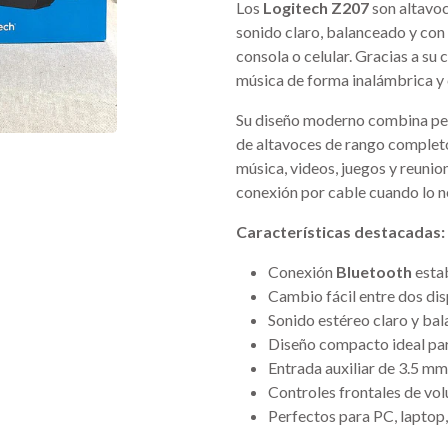
Los
Logitech Z207
son altavo
sonido claro, balanceado y con
consola o celular. Gracias a su
música de forma inalámbrica y c
Su diseño moderno combina per
de altavoces de rango completo
música, videos, juegos y reunio
conexión por cable cuando lo n
Características destacadas:
Conexión
Bluetooth
estab
Cambio fácil entre dos di
Sonido estéreo claro y ba
Diseño compacto ideal par
Entrada auxiliar de 3.5 mm
Controles frontales de vo
Perfectos para PC, laptop