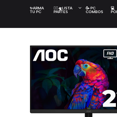
✨ARMA
👇🏻🛸LISTA
🥳 PC
💻
TU PC
PARTES
COMBOS
PO