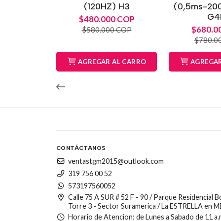
(120HZ) H3
(0,5ms-20
G4
$480.000 COP
$680.0
$580.000 COP
$780.0
AGREGAR AL CARRO
AGREGAR
CONTÁCTANOS
ventastgm2015@outlook.com
319 756 00 52
573197560052
Calle 75 A SUR # 52 F - 90 / Parque Residencial 
Torre 3 - Sector Suramerica / La ESTRELLA en 
Horario de Atencion: de Lunes a Sabado de 11 a.