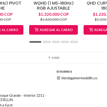
0Hz) PIVOT
WQHD (1 MS-180Hz)
QHD CURV
HE
RGB AJUSTABLE
18
00 COP
$1.320.000 COP
$1.220
00 COP
$1.420.000 COP
$1.320
 AL CARRO
AGREGAR AL CARRO
AGREGA
SUBIR
SÍGUENOS
tiendagamermedellin.co
Bosque Grande - Interior 2211 -
MEDELLIN.
m a 6 p.m