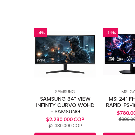
-4%
-11%
SAMSUNG
MSI G
SAMSUNG 34" VIEW
MSI 24" F
INFINTY CURVO WQHD
RAPID IPS-
- SAMSUNG
$780.0
$2.280.000 COP
$880.0
$2.380.000 COP