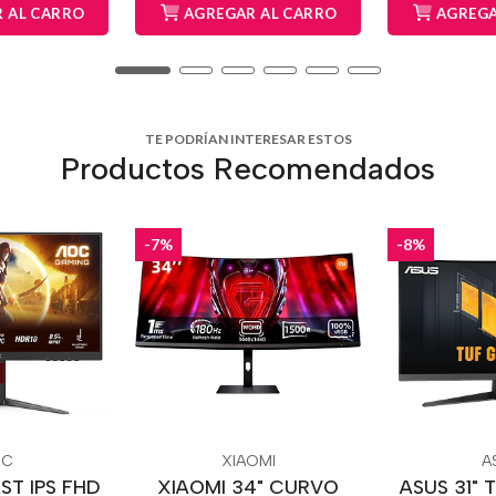
 AL CARRO
AGREGAR AL CARRO
AGREGA
TE PODRÍAN INTERESAR ESTOS
Productos Recomendados
-7%
-8%
OC
XIAOMI
A
ST IPS FHD
XIAOMI 34" CURVO
ASUS 31" 