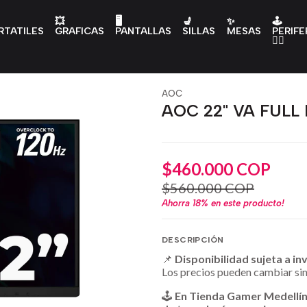
💥
🖥️
💺
✨
🕹️
RTATILES
GRAFICAS
PANTALLAS
SILLAS
MESAS
PERIFE
👇🏻
AOC
AOC 22" VA FULL
$460.000 COP
$560.000 COP
Ahorra
18%
en este producto!
DESCRIPCIÓN
📌
Disponibilidad sujeta a in
Los precios pueden cambiar sin
🕹️
En Tienda Gamer Medellí