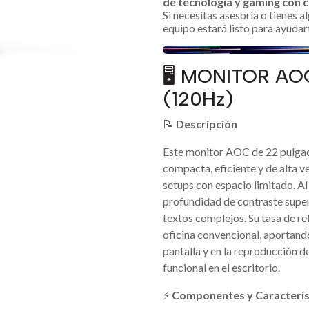
de tecnología y gaming con c
Si necesitas asesoría o tienes 
equipo estará listo para ayudar
🖥️ MONITOR AO
(120Hz)
📝
Descripción
Este monitor AOC de 22 pulgad
compacta, eficiente y de alta 
setups con espacio limitado. Al
profundidad de contraste superi
textos complejos. Su tasa de r
oficina convencional, aportand
pantalla y en la reproducción d
funcional en el escritorio.
⚡
Componentes y Caracterís