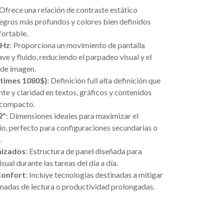
 Ofrece una relación de contraste estático
egros más profundos y colores bien definidos
fortable.
0Hz
: Proporciona un movimiento de pantalla
ve y fluido, reduciendo el parpadeo visual y el
 de imagen.
\times 1080$)
: Definición full alta definición que
nte y claridad en textos, gráficos y contenidos
 compacto.
2"
: Dimensiones ideales para maximizar el
orio, perfecto para configuraciones secundarias o
.
mizados
: Estructura de panel diseñada para
sual durante las tareas del día a día.
Confort
: Incluye tecnologías destinadas a mitigar
ornadas de lectura o productividad prolongadas.