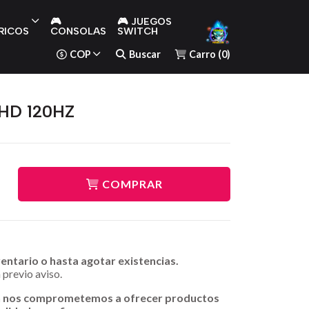
🎮
🎮 JUEGOS
RICOS
CONSOLAS
SWITCH
COP
Buscar
Carro
(
0
)
 HD 120HZ
COMPRAR
ventario o hasta agotar existencias.
 previo aviso.
n nos comprometemos a ofrecer productos