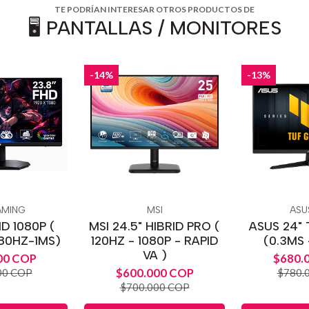
TE PODRÍAN INTERESAR OTROS PRODUCTOS DE
🖥️ PANTALLAS / MONITORES
-14%
-13%
AMING
MSI
ASU
HD 1080P (
MSI 24.5" HIBRID PRO (
ASUS 24" 
180HZ-1MS)
120HZ - 1080P - RAPID
(0.3MS 
VA )
00 COP
$680.
$600.000 COP
00 COP
$780.
$700.000 COP