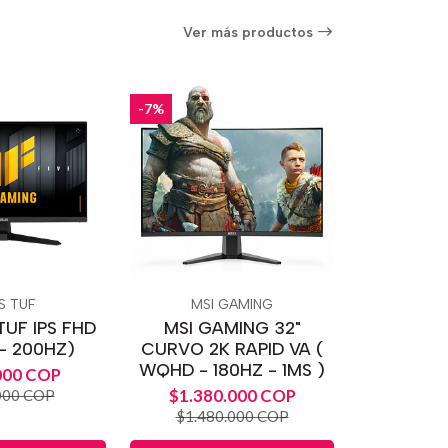
Ver más productos
-7%
S TUF
MSI GAMING
TUF IPS FHD
MSI GAMING 32"
- 200HZ)
CURVO 2K RAPID VA (
WQHD - 180HZ - 1MS )
000 COP
$1.380.000 COP
000 COP
$1.480.000 COP