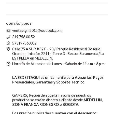
CONTÁCTANOS
ventastgm2015@outlook.com
319 756 00 52
573197560052
Calle 75 A SUR # 52 F - 90 / Parque Residencial Bosque
Grande - Interior 2211 - Torre 3 - Sector Suramerica / La
ESTRELLA en MEDELLIN.
Horario de Atencion: de Lunes a Sabado de 11 a.m a 6 p.m
LA SEDE ITAGUI es unicamente para Asesorias, Pagos
Presenciales, Garantias y Soporte Tecnico.
GAMERS¡ Recuerden que la mayoria de nuestros
productos se envian directo a cliente desde
MEDELLIN,
ZONA FRANCA RIONEGRO o BOGOTA.
Los precios publicados cuentan con el descuento