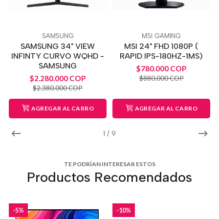
SAMSUNG
MSI GAMING
SAMSUNG 34" VIEW
MSI 24" FHD 1080P (
INFINTY CURVO WQHD -
RAPID IPS-180HZ-1MS)
SAMSUNG
$780.000 COP
$2.280.000 COP
$880.000 COP
$2.380.000 COP
AGREGAR AL CARRO
AGREGAR AL CARRO
1
/
9
TE PODRÍAN INTERESAR ESTOS
Productos Recomendados
-5%
-10%