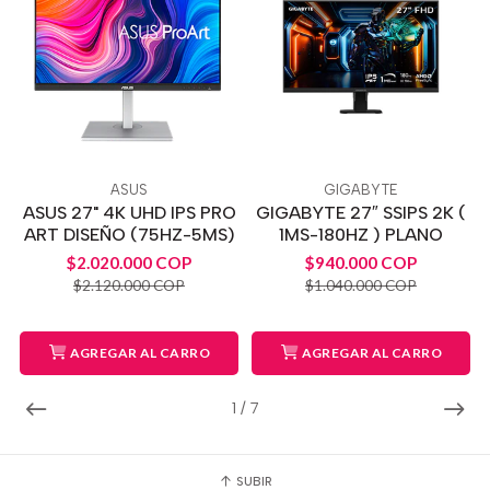
ASUS
GIGABYTE
ASUS 27" 4K UHD IPS PRO
GIGABYTE 27″ SSIPS 2K (
ART DISEÑO (75HZ-5MS)
1MS-180HZ ) PLANO
$2.020.000 COP
$940.000 COP
$2.120.000 COP
$1.040.000 COP
AGREGAR AL CARRO
AGREGAR AL CARRO
1
/
7
SUBIR