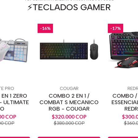
⚡️TECLADOS GAMER
-16%
-17%
TE PRO
COUGAR
RED
 EN 1 ZERO
COMBO 2 EN 1 /
COMBO / 
- ULTIMATE
COMBAT S MECANICO
ESSENCIAL
RO
RGB - COUGAR
RED
00 COP
$320.000 COP
$300.
00 COP
$380.000 COP
$360.