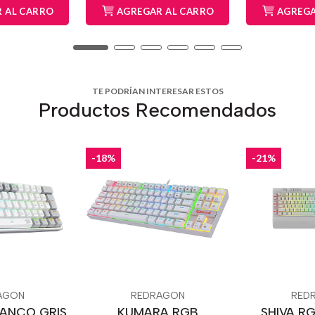
 AL CARRO
AGREGAR AL CARRO
AGREGA
TE PODRÍAN INTERESAR ESTOS
Productos Recomendados
-18%
-21%
AGON
REDRAGON
RED
LANCO GRIS
KUMARA RGB
SHIVA RG