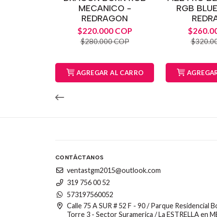
MECANICO -
RGB BLU
REDRAGON
REDR
$220.000 COP
$260.0
$280.000 COP
$320.0
AGREGAR AL CARRO
AGREGAR
CONTÁCTANOS
ventastgm2015@outlook.com
319 756 00 52
573197560052
Calle 75 A SUR # 52 F - 90 / Parque Residencial 
Torre 3 - Sector Suramerica / La ESTRELLA en 