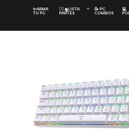
✨ARMA
👇🏻🛸LISTA
🥳 PC
💻
TU PC
PARTES
COMBOS
PO