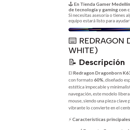
🕹️
En Tienda Gamer Medellí
de tecnología y gaming con c
Si necesitas asesoría o tienes 
equipo estará listo para ayudar
⌨️ REDRAGON 
WHITE)
📝
Descripción
El
Redragon Dragonborn K6
con formato
60%
, diseñado es
estética impecable y minimalista
navegación, este modelo libera
mouse, siendo una pieza clave 
vibrante lo convierte en el cen
⚡
Características principale