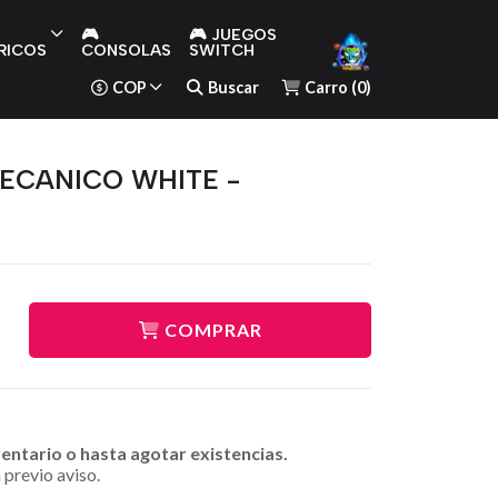
🎮
🎮 JUEGOS
RICOS
CONSOLAS
SWITCH
COP
Buscar
Carro
(
0
)
ECANICO WHITE -
COMPRAR
ventario o hasta agotar existencias.
 previo aviso.