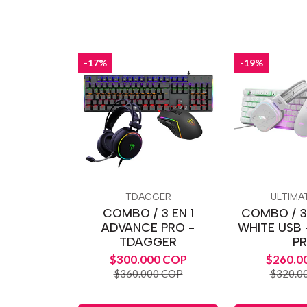
-17%
-19%
TDAGGER
ULTIMA
COMBO / 3 EN 1
COMBO / 3
ADVANCE PRO -
WHITE USB 
TDAGGER
P
$300.000 COP
$260.0
$360.000 COP
$320.0