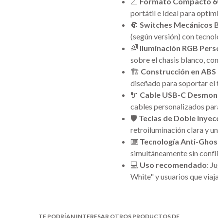
📐
Formato Compacto 
portátil e ideal para optim
🔘
Switches Mecánicos
(según versión) con tecno
🌈
Iluminación RGB Pers
sobre el chasis blanco, co
🏗️
Construcción en ABS 
diseñado para soportar el t
🔌
Cable USB-C Desmon
cables personalizados para
🛡️
Teclas de Doble Inyec
retroiluminación clara y u
⌨️
Tecnología Anti-Ghos
simultáneamente sin confli
💻
Uso recomendado
: J
White" y usuarios que viaj
TE PODRÍAN INTERESAR OTROS PRODUCTOS DE