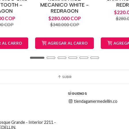
ETOOTH -
MECANICO WHITE -
RED
AGON
REDRAGON
$220.
00 COP
$280.000 COP
$280.
00 COP
$340.000 COP
 AL CARRO
AGREGAR AL CARRO
AGREGA
SUBIR
SÍGUENOS
tiendagamermedellin.co
Bosque Grande - Interior 2211 -
MEDELLIN.