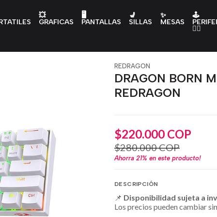
💥
🖥️
💺
✨
🕹️
RTATILES
GRAFICAS
PANTALLAS
SILLAS
MESAS
PERIFE
👇🏻
REDRAGON
DRAGON BORN M
REDRAGON
$220.000 COP
$280.000 COP
Ahorra
21%
en este producto!
DESCRIPCIÓN
📌
Disponibilidad sujeta a in
Los precios pueden cambiar sin