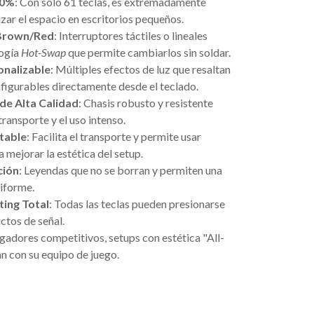
60%
: Con solo 61 teclas, es extremadamente
izar el espacio en escritorios pequeños.
 Brown/Red
: Interruptores táctiles o lineales
logía
Hot-Swap
que permite cambiarlos sin soldar.
onalizable
: Múltiples efectos de luz que resaltan
nfigurables directamente desde el teclado.
de Alta Calidad
: Chasis robusto y resistente
ransporte y el uso intenso.
table
: Facilita el transporte y permite usar
 mejorar la estética del setup.
ción
: Leyendas que no se borran y permiten una
niforme.
ting Total
: Todas las teclas pueden presionarse
ctos de señal.
ugadores competitivos, setups con estética "All-
an con su equipo de juego.