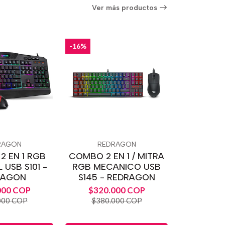
Ver más productos
-16%
RAGON
REDRAGON
2 EN 1 RGB
COMBO 2 EN 1 / MITRA
 USB S101 -
RGB MECANICO USB
RAGON
S145 - REDRAGON
000 COP
$320.000 COP
000 COP
$380.000 COP