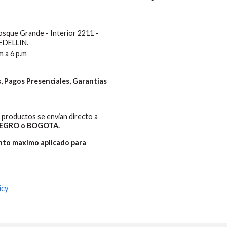
Bosque Grande - Interior 2211 -
MEDELLIN.
m a 6 p.m
 Pagos Presenciales, Garantias
productos se envian directo a
EGRO o BOGOTA.
ento maximo aplicado para
icy