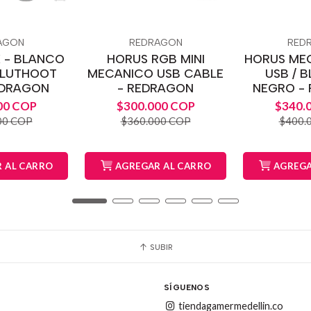
AGON
REDRAGON
RED
K - BLANCO
HORUS RGB MINI
HORUS ME
BLUTHOOT
MECANICO USB CABLE
USB / 
EDRAGON
- REDRAGON
NEGRO -
00 COP
$300.000 COP
$340.
00 COP
$360.000 COP
$400.
 AL CARRO
AGREGAR AL CARRO
AGREGA
SUBIR
SÍGUENOS
tiendagamermedellin.co