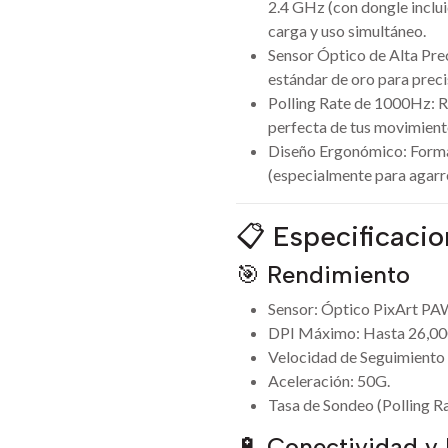
2.4 GHz (con dongle incl
carga y uso simultáneo.
Sensor Óptico de Alta Pre
estándar de oro para precis
Polling Rate de 1000Hz: R
perfecta de tus movimient
Diseño Ergonómico: Forma
(especialmente para agarr
📋 Especificaci
🎯 Rendimiento
Sensor: Óptico PixArt PA
DPI Máximo: Hasta 26,000
Velocidad de Seguimiento (
Aceleración: 50G.
Tasa de Sondeo (Polling R
🔋 Conectividad y 