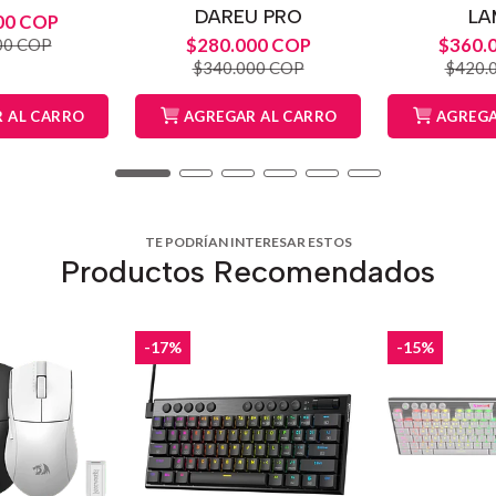
DAREU PRO
LA
00 COP
$280.000 COP
$360.
00 COP
$340.000 COP
$420.
 AL CARRO
AGREGAR AL CARRO
AGREGA
TE PODRÍAN INTERESAR ESTOS
Productos Recomendados
-17%
-15%