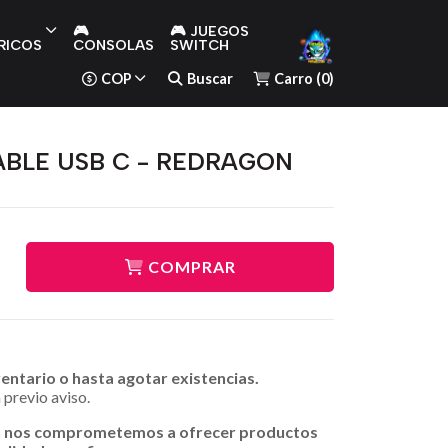
🎮
🎮 JUEGOS
RICOS
CONSOLAS
SWITCH
COP
Buscar
Carro
(
0
)
ABLE USB C - REDRAGON
COMPRAR
ventario o hasta agotar existencias.
 previo aviso.
n nos comprometemos a ofrecer productos