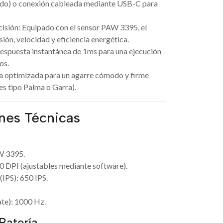
uido) o conexión cableada mediante USB-C para
cisión: Equipado con el sensor PAW 3395, el
ión, velocidad y eficiencia energética.
espuesta instantánea de 1ms para una ejecución
os.
 optimizada para un agarre cómodo y firme
es tipo Palma o Garra).
ones Técnicas
W 3395.
 DPI (ajustables mediante software).
IPS): 650 IPS.
ate): 1000 Hz.
Batería