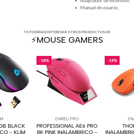
Adaptador de extensión.
Manual de usuario.
TE PODRÍAN INTERESAR OTROS PRODUCTOS DE
⚡️MOUSE GAMERS
-18%
-14%
IM
DAREU PRO
FN
RGB BLACK
PROFESSIONAL AE6 PRO
THO
CO - KLIM
8K PINK INALAMBRICO -
INALAMBRI