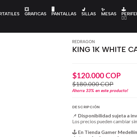
💥
🖥️
💺
✨
🕹️
RTATILES
GRAFICAS
PANTALLAS
SILLAS
MESAS
PERIFE
👇🏻
REDRAGON
KING 1K WHITE C
$120.000 COP
$180.000 COP
Ahorra
33%
en este producto!
DESCRIPCIÓN
📌
Disponibilidad sujeta a in
Los precios pueden cambiar sin
🕹️
En Tienda Gamer Medellí