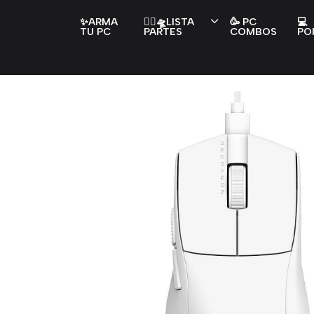
✨ARMA
👇🏻🛸LISTA
🥳 PC
💻
TU PC
PARTES
COMBOS
PO