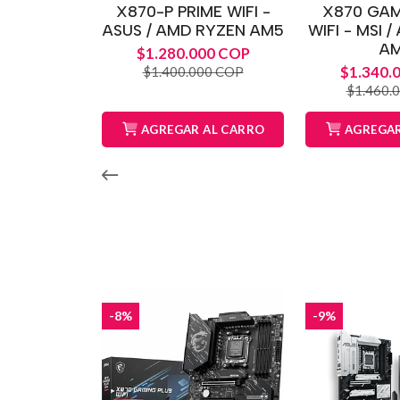
X870-P PRIME WIFI -
X870 GAM
ASUS / AMD RYZEN AM5
WIFI - MSI 
A
$1.280.000 COP
$1.340.
$1.400.000 COP
$1.460.
AGREGAR AL CARRO
AGREGAR
-8%
-9%