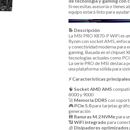
de tecnología y gaming con c
Si necesitas asesoría o tienes 
equipo estará listo para ayudar
📝 Descripción
La MSI PRO X870-P WiFi es un
Ryzen con socket AM5, enfocad
y conectividad moderna para eq
gaming. Basada en el chipset 
tecnologías actuales como PCI
La serie PRO de MSI destaca po
una plataforma sólida para si
⚡ Características principale
🧠
Socket AMD AM5
compatib
8000 y 9000
🚀
Memoria DDR5
con soporte
🎮
PCIe 5.0
para tarjetas gráf
generación
💾
Ranuras M.2 NVMe
para un
📶
WiFi integrado
para conect
🧊
Disipadores optimizados