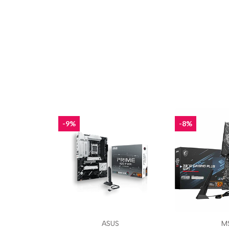
-9%
-8%
ASUS
MS