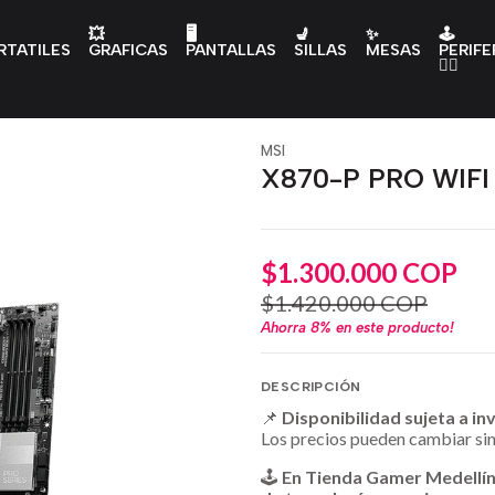
💥
🖥️
💺
✨
🕹️
RTATILES
GRAFICAS
PANTALLAS
SILLAS
MESAS
PERIFE
👇🏻
MSI
X870-P PRO WIFI
$1.300.000 COP
$1.420.000 COP
Ahorra
8%
en este producto!
DESCRIPCIÓN
📌
Disponibilidad sujeta a in
Los precios pueden cambiar sin
🕹️
En Tienda Gamer Medellí