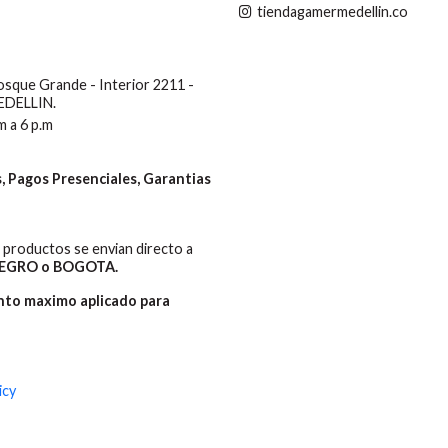
tiendagamermedellin.co
Bosque Grande - Interior 2211 -
MEDELLIN.
m a 6 p.m
 Pagos Presenciales, Garantias
productos se envian directo a
EGRO o BOGOTA.
ento maximo aplicado para
icy