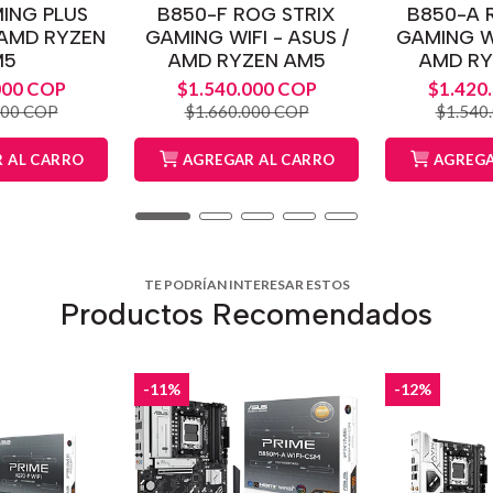
ING PLUS
B850-F ROG STRIX
B850-A 
/ AMD RYZEN
GAMING WIFI - ASUS /
GAMING WI
M5
AMD RYZEN AM5
AMD RY
000 COP
$1.540.000 COP
$1.420
000 COP
$1.660.000 COP
$1.540
 AL CARRO
AGREGAR AL CARRO
AGREGA
TE PODRÍAN INTERESAR ESTOS
Productos Recomendados
-11%
-12%