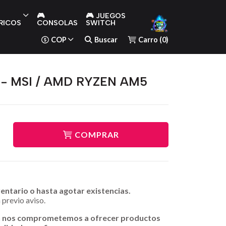
🎮
🎮 JUEGOS
RICOS
CONSOLAS
SWITCH
COP
Buscar
Carro
(
0
)
 - MSI / AMD RYZEN AM5
COMPRAR
ventario o hasta agotar existencias.
 previo aviso.
n nos comprometemos a ofrecer productos