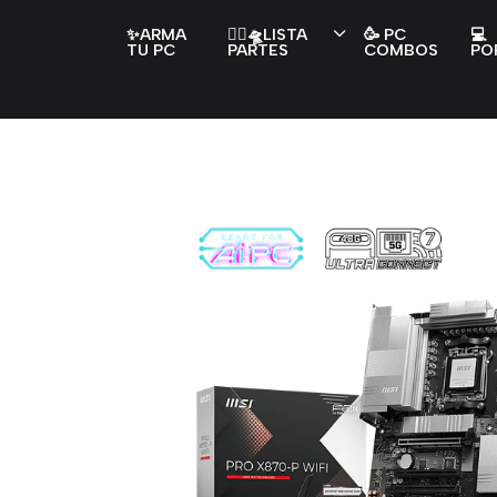
✨ARMA
👇🏻🛸LISTA
🥳 PC
💻
TU PC
PARTES
COMBOS
PO