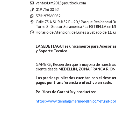
ventastgm2015@outlook.com
319 756 00 52
573197560052
Calle 75 A SUR # 52 F - 90 / Parque Residencial 
Torre 3 - Sector Suramerica / La ESTRELLA en 
Horario de Atencion: de Lunes a Sabado de 11 a.
LA SEDE ITAGUI es unicamente para Asesorias,
y Soporte Tecnico.
GAMERS¡ Recuerden que la mayoria de nuestros 
cliente desde
MEDELLIN, ZONA FRANCA RION
Los precios publicados cuentan con el descu
pagos por transferencia o efectivo en sede.
Políticas de Garantía y productos:
https://www.tiendagamermedellin.co/refund-pol