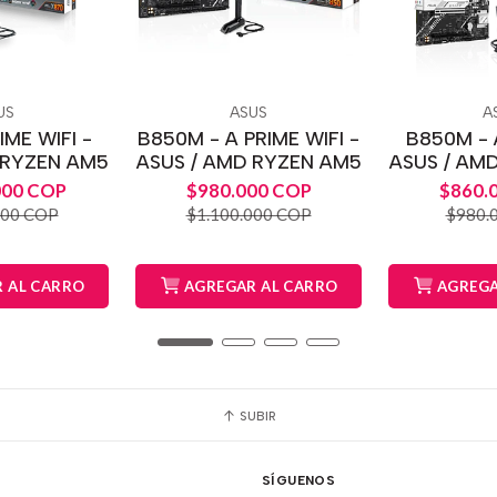
US
ASUS
A
IME WIFI -
B850M - A PRIME WIFI -
B850M - 
 RYZEN AM5
ASUS / AMD RYZEN AM5
ASUS / AM
000 COP
$980.000 COP
$860.
000 COP
$1.100.000 COP
$980.
 AL CARRO
AGREGAR AL CARRO
AGREGA
SUBIR
SÍGUENOS