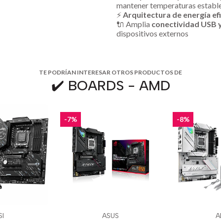
mantener temperaturas establ
⚡
Arquitectura de energía ef
🔌 Amplia
conectividad USB 
dispositivos externos
TE PODRÍAN INTERESAR OTROS PRODUCTOS DE
✔️ BOARDS - AMD
-7%
-8%
I
ASUS
A