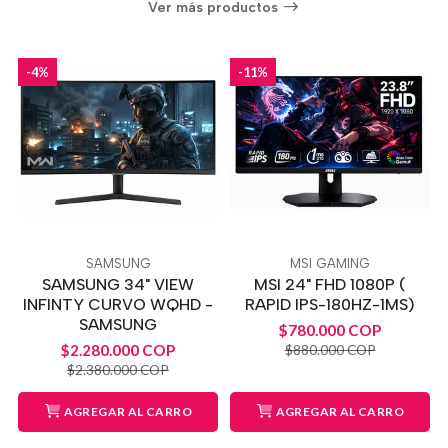
Ver más productos
-4%
-11%
SAMSUNG
MSI GAMING
SAMSUNG 34" VIEW
MSI 24" FHD 1080P (
INFINTY CURVO WQHD -
RAPID IPS-180HZ-1MS)
SAMSUNG
$780.000 COP
$2.280.000 COP
$880.000 COP
$2.380.000 COP
AGREGAR AL CARRO
AGREGAR AL CARRO