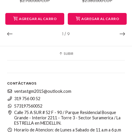
$2.700.000 COP
$2.380.000 COP
AGREGAR AL CARRO
AGREGAR AL CARRO
1
/
9
SUBIR
CONTÁCTANOS
ventastgm2015@outlook.com
319 756 00 52
573197560052
Calle 75 A SUR # 52 F - 90 / Parque Residencial Bosque
Grande - Interior 2211 - Torre 3 - Sector Suramerica / La
ESTRELLA en MEDELLIN.
Horario de Atencion: de Lunes a Sabado de 11 a.m a 6 p.m