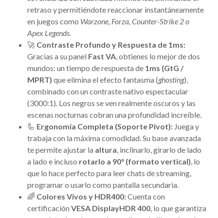
retraso y permitiéndote reaccionar instantáneamente
en juegos como
Warzone, Forza, Counter-Strike 2 o
Apex Legends
.
🚀
Contraste Profundo y Respuesta de 1ms:
Gracias a su panel
Fast VA
, obtienes lo mejor de dos
mundos: un tiempo de respuesta de
1ms (GtG /
MPRT)
que elimina el efecto fantasma (
ghosting
),
combinado con un contraste nativo espectacular
(3000:1). Los negros se ven realmente oscuros y las
escenas nocturnas cobran una profundidad increíble.
🦾
Ergonomía Completa (Soporte Pivot):
Juega y
trabaja con la máxima comodidad. Su base avanzada
te permite ajustar la
altura
, inclinarlo, girarlo de lado
a lado e incluso
rotarlo a 90° (formato vertical)
, lo
que lo hace perfecto para leer chats de streaming,
programar o usarlo como pantalla secundaria.
🌈
Colores Vivos y HDR400:
Cuenta con
certificación
VESA DisplayHDR 400
, lo que garantiza