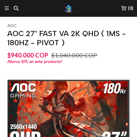
(
0
)
AOC
AOC 27" FAST VA 2K QHD ( 1MS -
180HZ - PIVOT )
$940.000 COP
$1.040.000 COP
Ahorra
10%
en este producto!