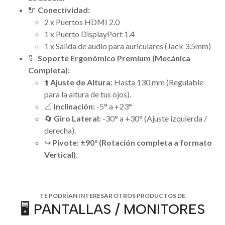
🔌
Conectividad:
2 x Puertos HDMI 2.0
1 x Puerto DisplayPort 1.4
1 x Salida de audio para auriculares (Jack 3.5mm)
🦾
Soporte Ergonómico Premium (Mecánica
Completa):
⬆️
Ajuste de Altura:
Hasta 130 mm (Regulable
para la altura de tus ojos).
📐
Inclinación:
-5° a +23°
🔄
Giro Lateral:
-30° a +30° (Ajuste izquierda /
derecha).
↪️
Pivote:
±90° (Rotación completa a formato
Vertical)
.
TE PODRÍAN INTERESAR OTROS PRODUCTOS DE
🖥️ PANTALLAS / MONITORES