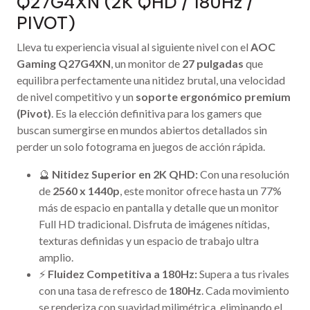
Q27G4XN (2K QHD / 180Hz /
PIVOT)
Lleva tu experiencia visual al siguiente nivel con el
AOC
Gaming Q27G4XN
, un monitor de
27 pulgadas
que
equilibra perfectamente una nitidez brutal, una velocidad
de nivel competitivo y un
soporte ergonómico premium
(Pivot)
. Es la elección definitiva para los gamers que
buscan sumergirse en mundos abiertos detallados sin
perder un solo fotograma en juegos de acción rápida.
🔮
Nitidez Superior en 2K QHD:
Con una resolución
de
2560 x 1440p
, este monitor ofrece hasta un 77%
más de espacio en pantalla y detalle que un monitor
Full HD tradicional. Disfruta de imágenes nítidas,
texturas definidas y un espacio de trabajo ultra
amplio.
⚡
Fluidez Competitiva a 180Hz:
Supera a tus rivales
con una tasa de refresco de
180Hz
. Cada movimiento
se renderiza con suavidad milimétrica, eliminando el