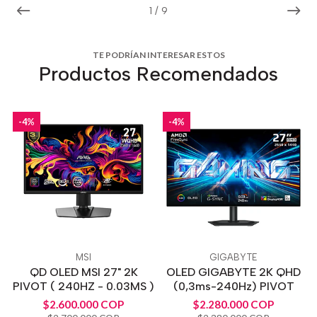
1
/
9
TE PODRÍAN INTERESAR ESTOS
Productos Recomendados
-4%
-4%
MSI
GIGABYTE
QD OLED MSI 27" 2K
OLED GIGABYTE 2K QHD
PIVOT ( 240HZ - 0.03MS )
(0,3ms-240Hz) PIVOT
$2.600.000 COP
$2.280.000 COP