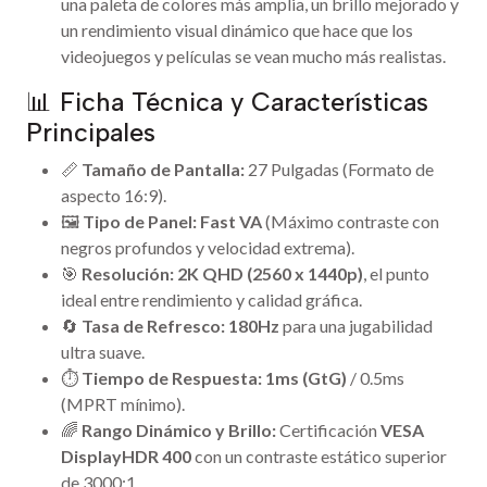
una paleta de colores más amplia, un brillo mejorado y
un rendimiento visual dinámico que hace que los
videojuegos y películas se vean mucho más realistas.
📊 Ficha Técnica y Características
Principales
📏
Tamaño de Pantalla:
27 Pulgadas (Formato de
aspecto 16:9).
🖼️
Tipo de Panel:
Fast VA
(Máximo contraste con
negros profundos y velocidad extrema).
🎯
Resolución:
2K QHD (2560 x 1440p)
, el punto
ideal entre rendimiento y calidad gráfica.
🔄
Tasa de Refresco:
180Hz
para una jugabilidad
ultra suave.
⏱️
Tiempo de Respuesta:
1ms (GtG)
/ 0.5ms
(MPRT mínimo).
🌈
Rango Dinámico y Brillo:
Certificación
VESA
DisplayHDR 400
con un contraste estático superior
de 3000:1.